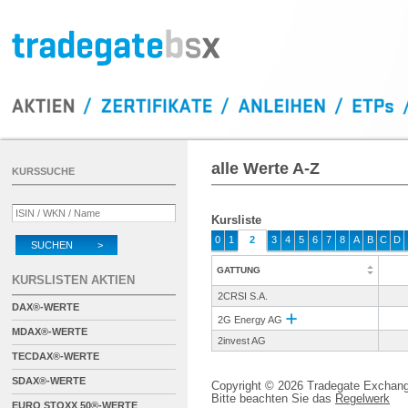
alle Werte A-Z
KURSSUCHE
Kursliste
0
1
2
3
4
5
6
7
8
A
B
C
D
SUCHEN >
GATTUNG
KURSLISTEN AKTIEN
2CRSI S.A.
DAX®-WERTE
2G Energy AG
MDAX®-WERTE
2invest AG
TECDAX®-WERTE
SDAX®-WERTE
Copyright © 2026 Tradegate Excha
Bitte beachten Sie das
Regelwerk
EURO STOXX 50®-WERTE