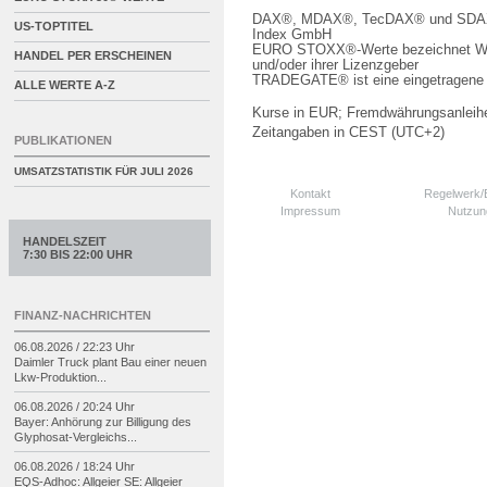
DAX®, MDAX®, TecDAX® und SDAX® 
US-TOPTITEL
Index GmbH
EURO STOXX®-Werte bezeichnet We
HANDEL PER ERSCHEINEN
und/oder ihrer Lizenzgeber
TRADEGATE® ist eine eingetragene 
ALLE WERTE A-Z
Kurse in EUR; Fremdwährungsanleihe
Zeitangaben in CEST (UTC+2)
PUBLIKATIONEN
UMSATZSTATISTIK FÜR
JULI 2026
Kontakt
Regelwerk
Impressum
Nutzun
HANDELSZEIT
7:30 BIS 22:00 UHR
FINANZ-NACHRICHTEN
06.08.2026 / 22:23 Uhr
Daimler Truck plant Bau einer neuen
Lkw-
Produktion...
06.08.2026 / 20:24 Uhr
Bayer: Anhörung zur Billigung des
Glyphosat-
Vergleichs...
06.08.2026 / 18:24 Uhr
EQS-
Adhoc: Allgeier SE: Allgeier