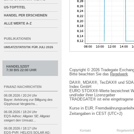
US-TOPTITEL
HANDEL PER ERSCHEINEN
ALLE WERTE A-Z
PUBLIKATIONEN
UMSATZSTATISTIK FÜR
JULI 2026
HANDELSZEIT
Copyright © 2026 Tradegate Excha
7:30 BIS 22:00 UHR
Bitte beachten Sie das
Regelwerk
DAX®, MDAX®, TecDAX® und SDAX® 
Index GmbH
FINANZ-NACHRICHTEN
EURO STOXX®-Werte bezeichnet We
und/oder ihrer Lizenzgeber
06.08.2026 / 20:24 Uhr
TRADEGATE® ist eine eingetragene 
Bayer: Anhörung zur Billigung des
Glyphosat-
Vergleichs...
Kurse in EUR; Fremdwährungsanleihe
06.08.2026 / 18:24 Uhr
Zeitangaben in CEST (UTC+2)
EQS-
Adhoc: Allgeier SE: Allgeier
steigert den Umsatz...
06.08.2026 / 18:17 Uhr
Kontakt
Regelwerk
EQS-
PVR: HELIOS SOLAR AG: