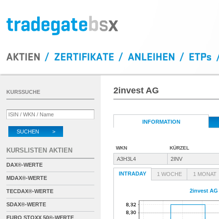
2invest AG
KURSSUCHE
INFORMATION
SUCHEN >
WKN
KÜRZEL
KURSLISTEN AKTIEN
A3H3L4
2INV
DAX®-WERTE
INTRADAY
1 WOCHE
1 MONAT
MDAX®-WERTE
2invest AG
TECDAX®-WERTE
SDAX®-WERTE
EURO STOXX 50®-WERTE