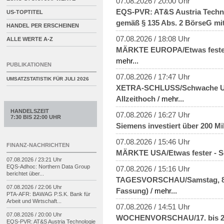
07.08.2026 / 20:00 Uhr
EQS-PVR: AT&S Austria Techno
US-TOPTITEL
gemäß § 135 Abs. 2 BörseG mit
HANDEL PER ERSCHEINEN
07.08.2026 / 18:08 Uhr
ALLE WERTE A-Z
MÄRKTE EUROPA/Etwas fester -
mehr...
PUBLIKATIONEN
07.08.2026 / 17:47 Uhr
UMSATZSTATISTIK FÜR
JULI 2026
XETRA-SCHLUSS/Schwache US-
Allzeithoch
/ mehr...
HANDELSZEIT
07.08.2026 / 16:27 Uhr
7:30 BIS 22:00 UHR
Siemens investiert über 200 Mil
07.08.2026 / 15:46 Uhr
FINANZ-NACHRICHTEN
MÄRKTE USA/Etwas fester - Sc
07.08.2026 / 23:21 Uhr
EQS-
Adhoc: Northern Data Group
07.08.2026 / 15:16 Uhr
berichtet über...
TAGESVORSCHAU/Samstag, 8., b
07.08.2026 / 22:06 Uhr
Fassung)
/ mehr...
PTA-
AFR: BAWAG P.S.K. Bank für
Arbeit und Wirtschaft...
07.08.2026 / 14:51 Uhr
07.08.2026 / 20:00 Uhr
WOCHENVORSCHAU/17. bis 23.
EQS-
PVR: AT&S Austria Technologie