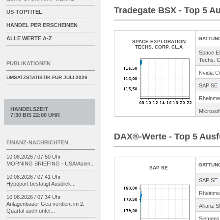
Tradegate BSX - Top 5 A
US-TOPTITEL
HANDEL PER ERSCHEINEN
ALLE WERTE A-Z
GATTUN
SPACE EXPLORATION
TECHS. CORP. CL.A
Space Ex
Techs.
C
PUBLIKATIONEN
Nvidia C
UMSATZSTATISTIK FÜR
JULI 2026
SAP SE
Rheinme
HANDELSZEIT
Microsof
7:30 BIS 22:00 UHR
DAX®-Werte - Top 5 Aus
FINANZ-NACHRICHTEN
10.08.2026 / 07:50 Uhr
MORNING BRIEFING -
USA/
Asien...
GATTUN
SAP SE
10.08.2026 / 07:41 Uhr
SAP SE
Hypoport bestätigt Ausblick...
Rheinme
10.08.2026 / 07:34 Uhr
Anlagenbauer Gea verdient im 2.
Allianz 
Quartal auch unter...
Siemens