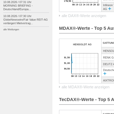
10.08.2026 / 07:31 Uhr
Infineon
MORNING BRIEFING -
AG
Deutschland/
Europa...
alle DAX®-Werte anzeigen
10.08.2026 / 07:30 Uhr
GlobeNewswire/
Fair Value REIT-
AG
verlängert Mietvertrag...
MDAX®-Werte - Top 5 Au
alle Meldungen
GATTUN
HENSOLDT AG
HENSO
RENK G
DEUTZ 
Deutsch
AIXTRO
alle MDAX®-Werte anzeigen
TecDAX®-Werte - Top 5 