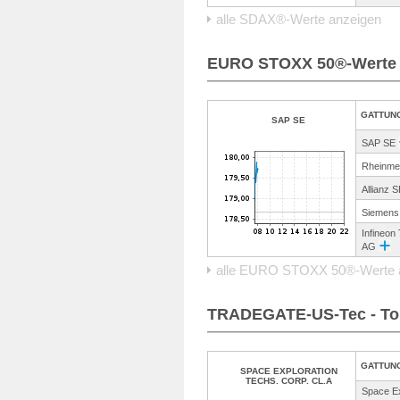
alle SDAX®-Werte anzeigen
EURO STOXX 50®-Werte -
GATTUN
SAP SE
SAP SE
Rheinme
Allianz 
Siemens
Infineon
AG
alle EURO STOXX 50®-Werte 
TRADEGATE-US-Tec - To
GATTUN
SPACE EXPLORATION
TECHS. CORP. CL.A
Space Ex