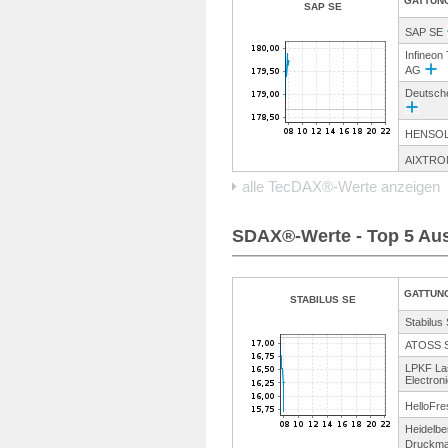
GATTUN
SAP SE
SAP SE
Infineon
AG
Deutsch
HENSO
AIXTRO
alle TecDAX®-Werte anzeigen
SDAX®-Werte - Top 5 Au
GATTUN
STABILUS SE
Stabilus
ATOSS S
LPKF La
Electron
HelloFr
Heidelbe
Druckma