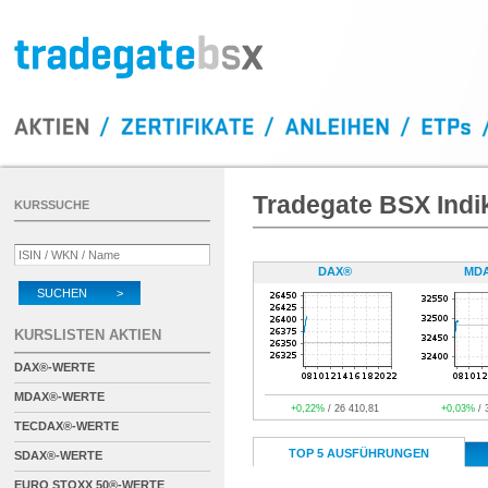
Tradegate BSX Indi
KURSSUCHE
DAX®
MD
SUCHEN >
KURSLISTEN AKTIEN
DAX®-WERTE
MDAX®-WERTE
+0,22%
/ 26 410,81
+0,03%
/ 
TECDAX®-WERTE
TOP 5 AUSFÜHRUNGEN
SDAX®-WERTE
EURO STOXX 50®-WERTE