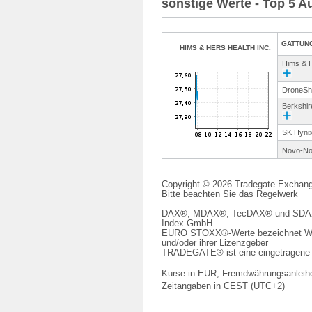
sonstige Werte - Top 5 
GATTUN
HIMS & HERS HEALTH INC.
Hims & H
DroneShi
Berkshir
SK Hynix
Novo-No
Copyright © 2026 Tradegate Excha
Bitte beachten Sie das
Regelwerk
DAX®, MDAX®, TecDAX® und SDAX® 
Index GmbH
EURO STOXX®-Werte bezeichnet We
und/oder ihrer Lizenzgeber
TRADEGATE® ist eine eingetragene 
Kurse in EUR; Fremdwährungsanleihe
Zeitangaben in CEST (UTC+2)