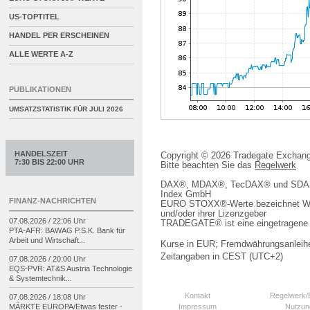
US-TOPTITEL
HANDEL PER ERSCHEINEN
ALLE WERTE A-Z
PUBLIKATIONEN
UMSATZSTATISTIK FÜR
JULI 2026
HANDELSZEIT
Copyright © 2026 Tradegate Excha
7:30 BIS 22:00 UHR
Bitte beachten Sie das
Regelwerk
DAX®, MDAX®, TecDAX® und SDAX® 
Index GmbH
FINANZ-NACHRICHTEN
EURO STOXX®-Werte bezeichnet We
und/oder ihrer Lizenzgeber
07.08.2026 / 22:06 Uhr
TRADEGATE® ist eine eingetragene 
PTA-
AFR: BAWAG P.S.K. Bank für
Arbeit und Wirtschaft...
Kurse in EUR; Fremdwährungsanleihe
Zeitangaben in CEST (UTC+2)
07.08.2026 / 20:00 Uhr
EQS-
PVR: AT&S Austria Technologie
& Systemtechnik...
Kontakt
Regelwerk
07.08.2026 / 18:08 Uhr
Impressum
Nutzun
MÄRKTE EUROPA/
Etwas fester -