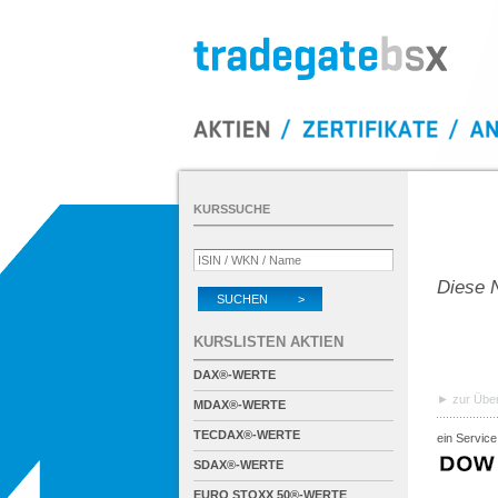
KURSSUCHE
Diese N
SUCHEN >
KURSLISTEN AKTIEN
DAX®-WERTE
zur Über
MDAX®-WERTE
TECDAX®-WERTE
ein Service
SDAX®-WERTE
EURO STOXX 50®-WERTE