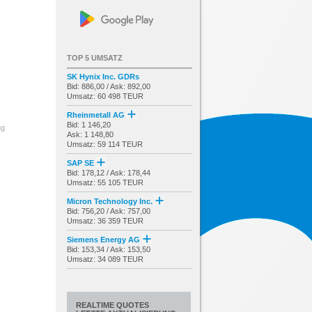
TOP 5 UMSATZ
SK Hynix Inc. GDRs
Bid: 886,00 / Ask: 892,00
Umsatz: 60 498 TEUR
Rheinmetall AG
Bid: 1 146,20
ng
Ask: 1 148,80
Umsatz: 59 114 TEUR
SAP SE
Bid: 178,12 / Ask: 178,44
Umsatz: 55 105 TEUR
Micron Technology Inc.
Bid: 756,20 / Ask: 757,00
Umsatz: 36 359 TEUR
Siemens Energy AG
Bid: 153,34 / Ask: 153,50
Umsatz: 34 089 TEUR
REALTIME QUOTES