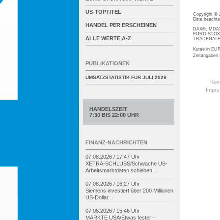
US-TOPTITEL
Copyright ©
Bitte beacht
HANDEL PER ERSCHEINEN
DAX®, MDAX®
EURO STOXX®
ALLE WERTE A-Z
TRADEGATE® 
Kurse in EUR
Zeitangaben
PUBLIKATIONEN
UMSATZSTATISTIK FÜR
JULI 2026
Kon
Impr
HANDELSZEIT
7:30 BIS 22:00 UHR
FINANZ-NACHRICHTEN
07.08.2026 / 17:47 Uhr
XETRA-
SCHLUSS/
Schwache US-
Arbeitsmarktdaten schieben...
07.08.2026 / 16:27 Uhr
Siemens investiert über 200 Millionen
US-
Dollar...
07.08.2026 / 15:46 Uhr
MÄRKTE USA/
Etwas fester -