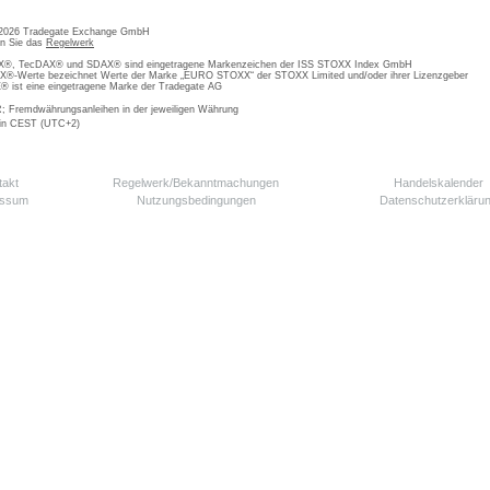
 2026 Tradegate Exchange GmbH
en Sie das
Regelwerk
, TecDAX® und SDAX® sind eingetragene Markenzeichen der ISS STOXX Index GmbH
-Werte bezeichnet Werte der Marke „EURO STOXX“ der STOXX Limited und/oder ihrer Lizenzgeber
ist eine eingetragene Marke der Tradegate AG
; Fremdwährungsanleihen in der jeweiligen Währung
 in CEST (UTC+2)
takt
Regelwerk/Bekanntmachungen
Handelskalender
essum
Nutzungsbedingungen
Datenschutzerkläru