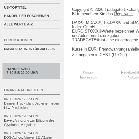
US-TOPTITEL
Copyright © 2026 Tradegate Excha
Bitte beachten Sie das
Regelwerk
HANDEL PER ERSCHEINEN
DAX®, MDAX®, TecDAX® und SDAX® 
ALLE WERTE A-Z
Index GmbH
EURO STOXX®-Werte bezeichnet We
und/oder ihrer Lizenzgeber
TRADEGATE® ist eine eingetragene 
PUBLIKATIONEN
Kurse in EUR; Fremdwährungsanleihe
UMSATZSTATISTIK FÜR
JULI 2026
Zeitangaben in CEST (UTC+2)
HANDELSZEIT
Kontakt
Regelwerk
7:30 BIS 22:00 UHR
Impressum
Nutzun
FINANZ-NACHRICHTEN
06.08.2026 / 22:23 Uhr
Daimler Truck plant Bau einer neuen
Lkw-
Produktion...
06.08.2026 / 20:24 Uhr
Bayer: Anhörung zur Billigung des
Glyphosat-
Vergleichs...
06.08.2026 / 18:24 Uhr
EQS-
Adhoc: Allgeier SE: Allgeier