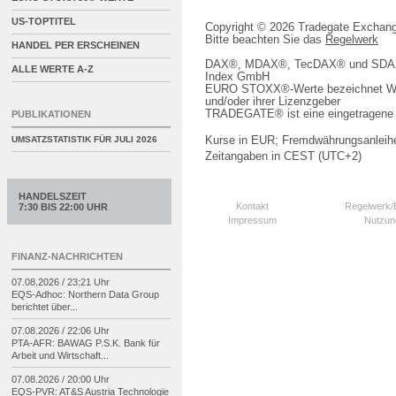
US-TOPTITEL
Copyright © 2026 Tradegate Excha
Bitte beachten Sie das
Regelwerk
HANDEL PER ERSCHEINEN
DAX®, MDAX®, TecDAX® und SDAX® 
ALLE WERTE A-Z
Index GmbH
EURO STOXX®-Werte bezeichnet We
und/oder ihrer Lizenzgeber
TRADEGATE® ist eine eingetragene 
PUBLIKATIONEN
Kurse in EUR; Fremdwährungsanleihe
UMSATZSTATISTIK FÜR
JULI 2026
Zeitangaben in CEST (UTC+2)
HANDELSZEIT
Kontakt
Regelwerk
7:30 BIS 22:00 UHR
Impressum
Nutzun
FINANZ-NACHRICHTEN
07.08.2026 / 23:21 Uhr
EQS-
Adhoc: Northern Data Group
berichtet über...
07.08.2026 / 22:06 Uhr
PTA-
AFR: BAWAG P.S.K. Bank für
Arbeit und Wirtschaft...
07.08.2026 / 20:00 Uhr
EQS-
PVR: AT&S Austria Technologie