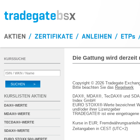
Die Gattung wird derzeit
KURSSUCHE
Copyright © 2026 Tradegate Excha
SUCHEN >
Bitte beachten Sie das
Regelwerk
KURSLISTEN AKTIEN
DAX®, MDAX®, TecDAX® und SDAX® 
Index GmbH
EURO STOXX®-Werte bezeichnet We
DAX®-WERTE
und/oder ihrer Lizenzgeber
TRADEGATE® ist eine eingetragene 
MDAX®-WERTE
TECDAX®-WERTE
Kurse in EUR; Fremdwährungsanleihe
Zeitangaben in CEST (UTC+2)
SDAX®-WERTE
EURO STOXX 50®-WERTE