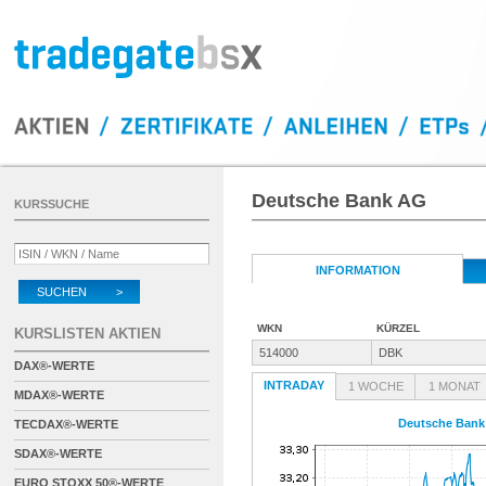
Deutsche Bank AG
KURSSUCHE
INFORMATION
SUCHEN >
WKN
KÜRZEL
KURSLISTEN AKTIEN
514000
DBK
DAX®-WERTE
INTRADAY
1 WOCHE
1 MONAT
MDAX®-WERTE
Deutsche Ban
TECDAX®-WERTE
SDAX®-WERTE
EURO STOXX 50®-WERTE