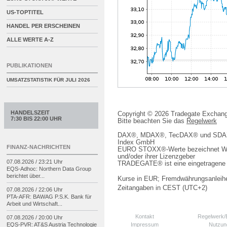
US-TOPTITEL
HANDEL PER ERSCHEINEN
ALLE WERTE A-Z
PUBLIKATIONEN
UMSATZSTATISTIK FÜR
JULI 2026
HANDELSZEIT
Copyright © 2026 Tradegate Excha
7:30 BIS 22:00 UHR
Bitte beachten Sie das
Regelwerk
DAX®, MDAX®, TecDAX® und SDAX® 
Index GmbH
FINANZ-NACHRICHTEN
EURO STOXX®-Werte bezeichnet We
und/oder ihrer Lizenzgeber
07.08.2026 / 23:21 Uhr
TRADEGATE® ist eine eingetragene 
EQS-
Adhoc: Northern Data Group
berichtet über...
Kurse in EUR; Fremdwährungsanleihe
Zeitangaben in CEST (UTC+2)
07.08.2026 / 22:06 Uhr
PTA-
AFR: BAWAG P.S.K. Bank für
Arbeit und Wirtschaft...
Kontakt
Regelwerk
07.08.2026 / 20:00 Uhr
Impressum
Nutzun
EQS-
PVR: AT&S Austria Technologie