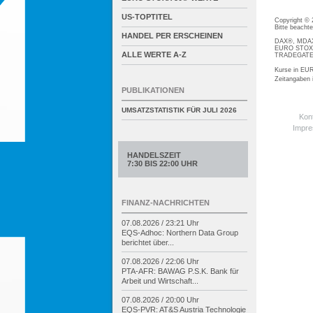
US-TOPTITEL
Copyright ©
Bitte beacht
HANDEL PER ERSCHEINEN
DAX®, MDAX®
EURO STOXX®
ALLE WERTE A-Z
TRADEGATE® 
Kurse in EUR
Zeitangaben
PUBLIKATIONEN
UMSATZSTATISTIK FÜR
JULI 2026
Kon
Impr
HANDELSZEIT
7:30 BIS 22:00 UHR
FINANZ-NACHRICHTEN
07.08.2026 / 23:21 Uhr
EQS-
Adhoc: Northern Data Group
berichtet über...
07.08.2026 / 22:06 Uhr
PTA-
AFR: BAWAG P.S.K. Bank für
Arbeit und Wirtschaft...
07.08.2026 / 20:00 Uhr
EQS-
PVR: AT&S Austria Technologie