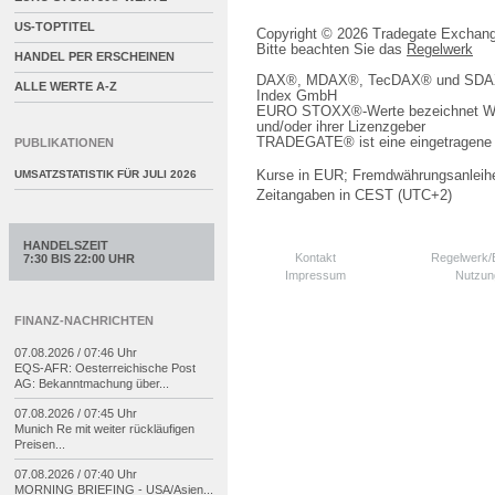
US-TOPTITEL
Copyright © 2026 Tradegate Excha
Bitte beachten Sie das
Regelwerk
HANDEL PER ERSCHEINEN
DAX®, MDAX®, TecDAX® und SDAX® 
ALLE WERTE A-Z
Index GmbH
EURO STOXX®-Werte bezeichnet We
und/oder ihrer Lizenzgeber
TRADEGATE® ist eine eingetragene 
PUBLIKATIONEN
Kurse in EUR; Fremdwährungsanleihe
UMSATZSTATISTIK FÜR
JULI 2026
Zeitangaben in CEST (UTC+2)
HANDELSZEIT
Kontakt
Regelwerk
7:30 BIS 22:00 UHR
Impressum
Nutzun
FINANZ-NACHRICHTEN
07.08.2026 / 07:46 Uhr
EQS-
AFR: Oesterreichische Post
AG: Bekanntmachung über...
07.08.2026 / 07:45 Uhr
Munich Re mit weiter rückläufigen
Preisen...
07.08.2026 / 07:40 Uhr
MORNING BRIEFING -
USA/
Asien...