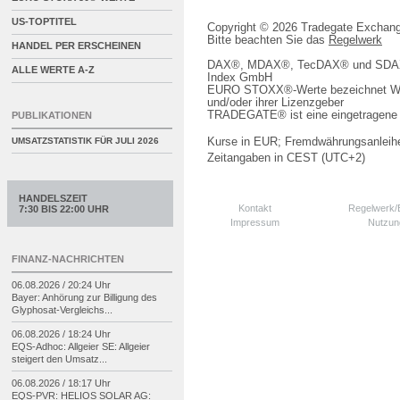
US-TOPTITEL
Copyright © 2026 Tradegate Excha
Bitte beachten Sie das
Regelwerk
HANDEL PER ERSCHEINEN
DAX®, MDAX®, TecDAX® und SDAX® 
ALLE WERTE A-Z
Index GmbH
EURO STOXX®-Werte bezeichnet We
und/oder ihrer Lizenzgeber
TRADEGATE® ist eine eingetragene 
PUBLIKATIONEN
Kurse in EUR; Fremdwährungsanleihe
UMSATZSTATISTIK FÜR
JULI 2026
Zeitangaben in CEST (UTC+2)
HANDELSZEIT
Kontakt
Regelwerk
7:30 BIS 22:00 UHR
Impressum
Nutzun
FINANZ-NACHRICHTEN
06.08.2026 / 20:24 Uhr
Bayer: Anhörung zur Billigung des
Glyphosat-
Vergleichs...
06.08.2026 / 18:24 Uhr
EQS-
Adhoc: Allgeier SE: Allgeier
steigert den Umsatz...
06.08.2026 / 18:17 Uhr
EQS-
PVR: HELIOS SOLAR AG: