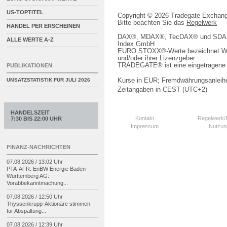
US-TOPTITEL
Copyright © 2026 Tradegate Excha
Bitte beachten Sie das
Regelwerk
HANDEL PER ERSCHEINEN
DAX®, MDAX®, TecDAX® und SDAX® 
ALLE WERTE A-Z
Index GmbH
EURO STOXX®-Werte bezeichnet We
und/oder ihrer Lizenzgeber
TRADEGATE® ist eine eingetragene 
PUBLIKATIONEN
Kurse in EUR; Fremdwährungsanleihe
UMSATZSTATISTIK FÜR
JULI 2026
Zeitangaben in CEST (UTC+2)
HANDELSZEIT
Kontakt
Regelwerk
7:30 BIS 22:00 UHR
Impressum
Nutzun
FINANZ-NACHRICHTEN
07.08.2026 / 13:02 Uhr
PTA-
AFR: EnBW Energie Baden-
Württemberg AG:
Vorabbekanntmachung...
07.08.2026 / 12:50 Uhr
Thyssenkrupp-
Aktionäre stimmen
für Abspaltung...
07.08.2026 / 12:39 Uhr