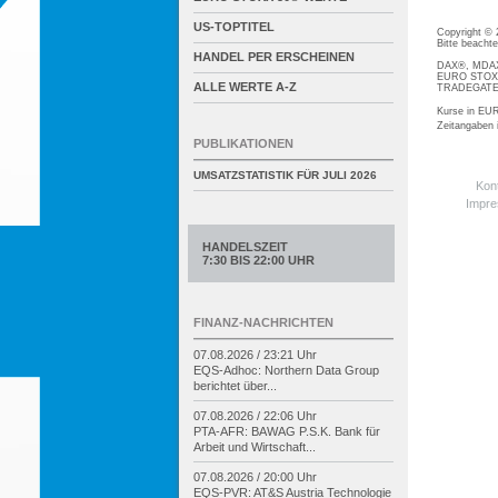
US-TOPTITEL
Copyright ©
Bitte beacht
HANDEL PER ERSCHEINEN
DAX®, MDAX®
EURO STOXX®
ALLE WERTE A-Z
TRADEGATE® 
Kurse in EUR
Zeitangaben
PUBLIKATIONEN
UMSATZSTATISTIK FÜR
JULI 2026
Kon
Impr
HANDELSZEIT
7:30 BIS 22:00 UHR
FINANZ-NACHRICHTEN
07.08.2026 / 23:21 Uhr
EQS-
Adhoc: Northern Data Group
berichtet über...
07.08.2026 / 22:06 Uhr
PTA-
AFR: BAWAG P.S.K. Bank für
Arbeit und Wirtschaft...
07.08.2026 / 20:00 Uhr
EQS-
PVR: AT&S Austria Technologie