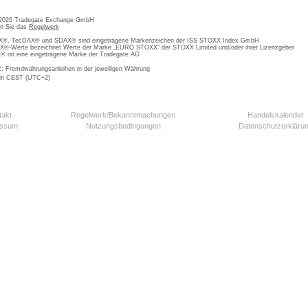
 2026 Tradegate Exchange GmbH
en Sie das
Regelwerk
, TecDAX® und SDAX® sind eingetragene Markenzeichen der ISS STOXX Index GmbH
-Werte bezeichnet Werte der Marke „EURO STOXX“ der STOXX Limited und/oder ihrer Lizenzgeber
ist eine eingetragene Marke der Tradegate AG
; Fremdwährungsanleihen in der jeweiligen Währung
 in CEST (UTC+2)
takt
Regelwerk/Bekanntmachungen
Handelskalender
essum
Nutzungsbedingungen
Datenschutzerkläru