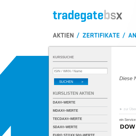
KURSSUCHE
Diese N
SUCHEN >
KURSLISTEN AKTIEN
DAX®-WERTE
zur Über
MDAX®-WERTE
TECDAX®-WERTE
ein Service
SDAX®-WERTE
EURO STOXX 50®-WERTE