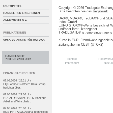
US-TOPTITEL
Copyright © 2026 Tradegate Excha
Bitte beachten Sie das
Regelwerk
HANDEL PER ERSCHEINEN
DAX®, MDAX®, TecDAX® und SDAX® 
ALLE WERTE A-Z
Index GmbH
EURO STOXX®-Werte bezeichnet We
und/oder ihrer Lizenzgeber
TRADEGATE® ist eine eingetragene 
PUBLIKATIONEN
Kurse in EUR; Fremdwährungsanleihe
UMSATZSTATISTIK FÜR
JULI 2026
Zeitangaben in CEST (UTC+2)
HANDELSZEIT
Kontakt
Regelwerk
7:30 BIS 22:00 UHR
Impressum
Nutzun
FINANZ-NACHRICHTEN
07.08.2026 / 23:21 Uhr
EQS-
Adhoc: Northern Data Group
berichtet über...
07.08.2026 / 22:06 Uhr
PTA-
AFR: BAWAG P.S.K. Bank für
Arbeit und Wirtschaft...
07.08.2026 / 20:00 Uhr
EQS-
PVR: AT&S Austria Technologie