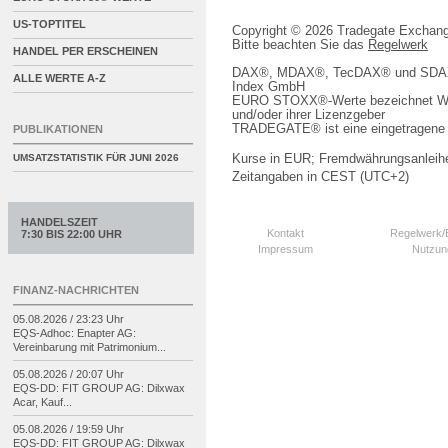
US-TOPTITEL
Copyright © 2026 Tradegate Excha
Bitte beachten Sie das
Regelwerk
HANDEL PER ERSCHEINEN
DAX®, MDAX®, TecDAX® und SDAX® 
ALLE WERTE A-Z
Index GmbH
EURO STOXX®-Werte bezeichnet We
und/oder ihrer Lizenzgeber
TRADEGATE® ist eine eingetragene 
PUBLIKATIONEN
Kurse in EUR; Fremdwährungsanleihe
UMSATZSTATISTIK FÜR
JUNI 2026
Zeitangaben in CEST (UTC+2)
HANDELSZEIT
Kontakt
Regelwerk
7:30 BIS 22:00 UHR
Impressum
Nutzun
FINANZ-NACHRICHTEN
05.08.2026 / 23:23 Uhr
EQS-
Adhoc: Enapter AG:
Vereinbarung mit Patrimonium...
05.08.2026 / 20:07 Uhr
EQS-
DD: FIT GROUP AG: Dilxwax
Acar, Kauf...
05.08.2026 / 19:59 Uhr
EQS-
DD: FIT GROUP AG: Dilxwax