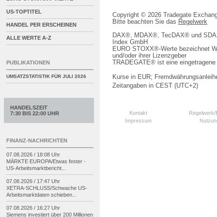
US-TOPTITEL
Copyright © 2026 Tradegate Excha
Bitte beachten Sie das
Regelwerk
HANDEL PER ERSCHEINEN
DAX®, MDAX®, TecDAX® und SDAX® 
ALLE WERTE A-Z
Index GmbH
EURO STOXX®-Werte bezeichnet We
und/oder ihrer Lizenzgeber
TRADEGATE® ist eine eingetragene 
PUBLIKATIONEN
Kurse in EUR; Fremdwährungsanleihe
UMSATZSTATISTIK FÜR
JULI 2026
Zeitangaben in CEST (UTC+2)
HANDELSZEIT
Kontakt
Regelwerk
7:30 BIS 22:00 UHR
Impressum
Nutzun
FINANZ-NACHRICHTEN
07.08.2026 / 18:08 Uhr
MÄRKTE EUROPA/
Etwas fester -
US-
Arbeitsmarktbericht...
07.08.2026 / 17:47 Uhr
XETRA-
SCHLUSS/
Schwache US-
Arbeitsmarktdaten schieben...
07.08.2026 / 16:27 Uhr
Siemens investiert über 200 Millionen