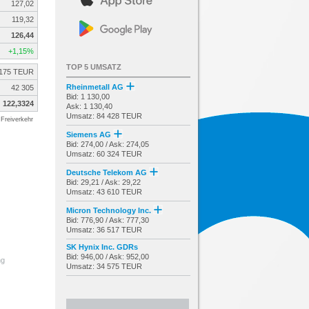
127,02
119,32
126,44
+1,15%
TOP 5 UMSATZ
 175 TEUR
Rheinmetall AG
42 305
Bid: 1 130,00
122,3324
Ask: 1 130,40
Umsatz: 84 428 TEUR
Freiverkehr
Siemens AG
Bid: 274,00 / Ask: 274,05
Umsatz: 60 324 TEUR
Deutsche Telekom AG
Bid: 29,21 / Ask: 29,22
Umsatz: 43 610 TEUR
Micron Technology Inc.
Bid: 776,90 / Ask: 777,30
Umsatz: 36 517 TEUR
SK Hynix Inc. GDRs
Bid: 946,00 / Ask: 952,00
ng
Umsatz: 34 575 TEUR