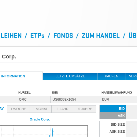
 Corp.
INFORMATION
LETZTE UMSÄTZE
KAUFEN
VER
KÜRZEL
ISIN
HANDELSWÄHRUNG
ORC
US68389X1054
EUR
AY
BID
1 WOCHE
1 MONAT
1 JAHR
5 JAHRE
ASK
Oracle Corp.
BID SIZE
ASK SIZE