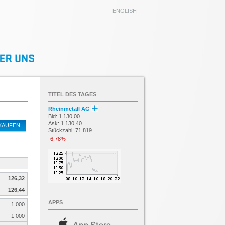
ENGLISH
TITEL DES TAGES
Rheinmetall AG
Bid: 1 130,00
Ask: 1 130,40
KAUFEN
Stückzahl: 71 819
-6,78%
126,32
126,44
APPS
1 000
1 000