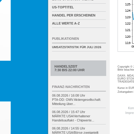
US-TOPTITEL
HANDEL PER ERSCHEINEN
ALLE WERTE A-Z
PUBLIKATIONEN
UMSATZSTATISTIK FÜR
JULI 2026
HANDELSZEIT
Copyright ©
Bitte beacht
7:30 BIS 22:00 UHR
DAX®, MDAX®
EURO STOXX®
TRADEGATE® 
FINANZ-NACHRICHTEN
Kurse in EUR
Zeitangaben
06.08.2026 / 16:08 Uhr
PTA-
DD: OMV Aktiengesellschaft:
Mitteilung über...
Kon
06.08.2026 / 15:47 Uhr
Impr
MÄRKTE USA/
Verhaltener
Handelsauftakt -
Chipwerte...
06.08.2026 / 14:55 Uhr
MÄRKTE USA/
Börse zweigeteilt