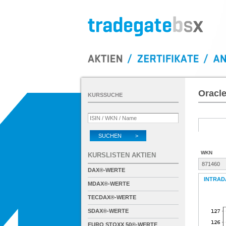
Oracle
KURSSUCHE
SUCHEN >
WKN
KURSLISTEN AKTIEN
871460
DAX®-WERTE
INTRAD
MDAX®-WERTE
TECDAX®-WERTE
SDAX®-WERTE
EURO STOXX 50®-WERTE