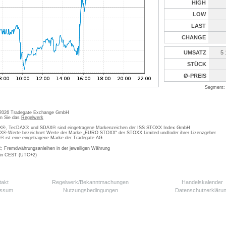
HIGH
LOW
LAST
CHANGE
UMSATZ
5
STÜCK
Ø-PREIS
Segment: 
 2026 Tradegate Exchange GmbH
en Sie das
Regelwerk
, TecDAX® und SDAX® sind eingetragene Markenzeichen der ISS STOXX Index GmbH
-Werte bezeichnet Werte der Marke „EURO STOXX“ der STOXX Limited und/oder ihrer Lizenzgeber
ist eine eingetragene Marke der Tradegate AG
; Fremdwährungsanleihen in der jeweiligen Währung
 in CEST (UTC+2)
takt
Regelwerk/Bekanntmachungen
Handelskalender
essum
Nutzungsbedingungen
Datenschutzerkläru