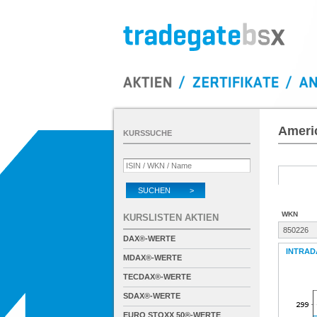
Ameri
KURSSUCHE
SUCHEN >
WKN
KURSLISTEN AKTIEN
850226
DAX®-WERTE
INTRAD
MDAX®-WERTE
TECDAX®-WERTE
SDAX®-WERTE
EURO STOXX 50®-WERTE