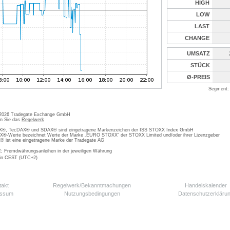
HIGH
LOW
LAST
CHANGE
UMSATZ
STÜCK
Ø-PREIS
Segment: 
 2026 Tradegate Exchange GmbH
en Sie das
Regelwerk
, TecDAX® und SDAX® sind eingetragene Markenzeichen der ISS STOXX Index GmbH
-Werte bezeichnet Werte der Marke „EURO STOXX“ der STOXX Limited und/oder ihrer Lizenzgeber
ist eine eingetragene Marke der Tradegate AG
; Fremdwährungsanleihen in der jeweiligen Währung
 in CEST (UTC+2)
takt
Regelwerk/Bekanntmachungen
Handelskalender
essum
Nutzungsbedingungen
Datenschutzerkläru