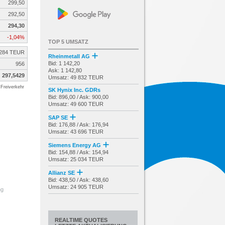
299,50
292,50
294,30
-1,04%
TOP 5 UMSATZ
284 TEUR
Rheinmetall AG
Bid: 1 142,20
956
Ask: 1 142,80
297,5429
Umsatz: 49 832 TEUR
Freiverkehr
SK Hynix Inc. GDRs
Bid: 896,00 / Ask: 900,00
Umsatz: 49 600 TEUR
SAP SE
Bid: 176,88 / Ask: 176,94
Umsatz: 43 696 TEUR
Siemens Energy AG
Bid: 154,88 / Ask: 154,94
Umsatz: 25 034 TEUR
Allianz SE
Bid: 438,50 / Ask: 438,60
Umsatz: 24 905 TEUR
ng
REALTIME QUOTES