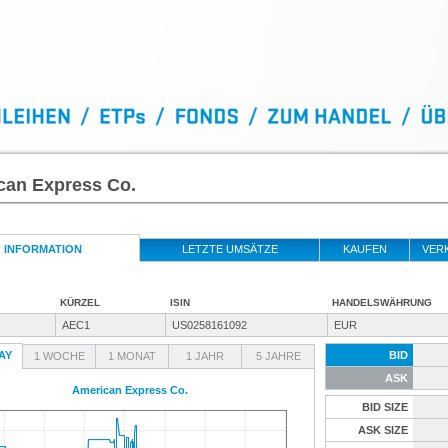
can Express Co.
INFORMATION
LETZTE UMSÄTZE
KAUFEN
VER
KÜRZEL
ISIN
HANDELSWÄHRUNG
AEC1
US0258161092
EUR
AY
BID
1 WOCHE
1 MONAT
1 JAHR
5 JAHRE
ASK
American Express Co.
BID SIZE
ASK SIZE