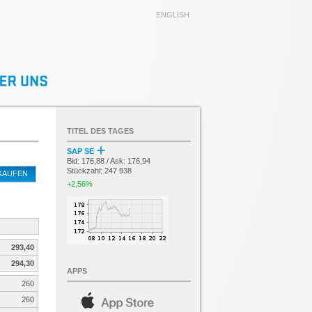
ENGLISH
TITEL DES TAGES
SAP SE
Bid: 176,88 / Ask: 176,94
Stückzahl: 247 938
KAUFEN
+2,56%
293,40
294,30
APPS
260
260