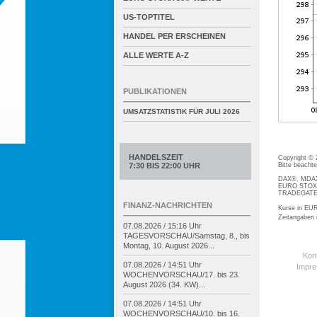
US-TOPTITEL
HANDEL PER ERSCHEINEN
ALLE WERTE A-Z
PUBLIKATIONEN
UMSATZSTATISTIK FÜR
JULI 2026
HANDELSZEIT
Copyright ©
Bitte beacht
7:30 BIS 22:00 UHR
DAX®, MDAX®
EURO STOXX®
TRADEGATE® 
FINANZ-NACHRICHTEN
Kurse in EUR
Zeitangaben
07.08.2026 / 15:16 Uhr
TAGESVORSCHAU/
Samstag, 8., bis
Montag, 10. August 2026...
Kon
07.08.2026 / 14:51 Uhr
Impr
WOCHENVORSCHAU/
17. bis 23.
August 2026 (34. KW)...
07.08.2026 / 14:51 Uhr
WOCHENVORSCHAU/
10. bis 16.