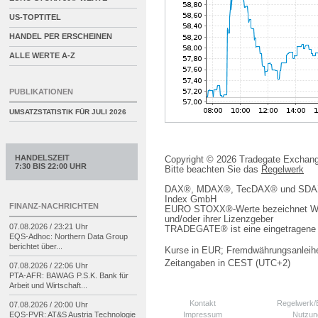
US-TOPTITEL
HANDEL PER ERSCHEINEN
ALLE WERTE A-Z
PUBLIKATIONEN
UMSATZSTATISTIK FÜR
JULI 2026
HANDELSZEIT
Copyright © 2026 Tradegate Excha
7:30 BIS 22:00 UHR
Bitte beachten Sie das
Regelwerk
DAX®, MDAX®, TecDAX® und SDAX® 
Index GmbH
FINANZ-NACHRICHTEN
EURO STOXX®-Werte bezeichnet We
und/oder ihrer Lizenzgeber
07.08.2026 / 23:21 Uhr
TRADEGATE® ist eine eingetragene 
EQS-
Adhoc: Northern Data Group
berichtet über...
Kurse in EUR; Fremdwährungsanleihe
Zeitangaben in CEST (UTC+2)
07.08.2026 / 22:06 Uhr
PTA-
AFR: BAWAG P.S.K. Bank für
Arbeit und Wirtschaft...
Kontakt
Regelwerk
07.08.2026 / 20:00 Uhr
Impressum
Nutzun
EQS-
PVR: AT&S Austria Technologie