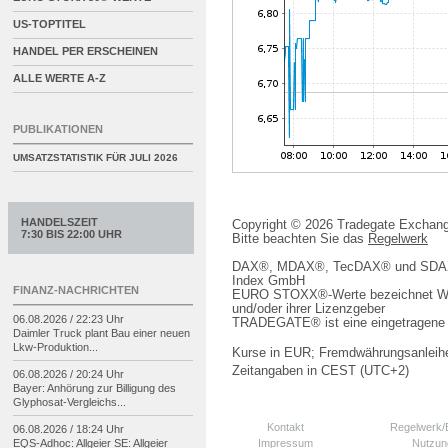
US-TOPTITEL
HANDEL PER ERSCHEINEN
ALLE WERTE A-Z
PUBLIKATIONEN
UMSATZSTATISTIK FÜR
JULI 2026
HANDELSZEIT
Copyright © 2026 Tradegate Excha
7:30 BIS 22:00 UHR
Bitte beachten Sie das
Regelwerk
DAX®, MDAX®, TecDAX® und SDAX® 
Index GmbH
FINANZ-NACHRICHTEN
EURO STOXX®-Werte bezeichnet We
und/oder ihrer Lizenzgeber
06.08.2026 / 22:23 Uhr
TRADEGATE® ist eine eingetragene 
Daimler Truck plant Bau einer neuen
Lkw-
Produktion...
Kurse in EUR; Fremdwährungsanleihe
Zeitangaben in CEST (UTC+2)
06.08.2026 / 20:24 Uhr
Bayer: Anhörung zur Billigung des
Glyphosat-
Vergleichs...
Kontakt
Regelwerk
06.08.2026 / 18:24 Uhr
Impressum
Nutzun
EQS-
Adhoc: Allgeier SE: Allgeier