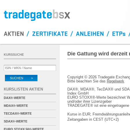
Die Gattung wird derzeit
KURSSUCHE
Copyright © 2026 Tradegate Excha
SUCHEN >
Bitte beachten Sie das
Regelwerk
KURSLISTEN AKTIEN
DAX®, MDAX®, TecDAX® und SDAX® 
Index GmbH
EURO STOXX®-Werte bezeichnet We
DAX®-WERTE
und/oder ihrer Lizenzgeber
TRADEGATE® ist eine eingetragene 
MDAX®-WERTE
TECDAX®-WERTE
Kurse in EUR; Fremdwährungsanleihe
Zeitangaben in CEST (UTC+2)
SDAX®-WERTE
EURO STOXX 50®-WERTE