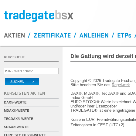
Die Gattung wird derzeit
KURSSUCHE
Copyright © 2026 Tradegate Excha
SUCHEN >
Bitte beachten Sie das
Regelwerk
KURSLISTEN AKTIEN
DAX®, MDAX®, TecDAX® und SDAX® 
Index GmbH
EURO STOXX®-Werte bezeichnet We
DAX®-WERTE
und/oder ihrer Lizenzgeber
TRADEGATE® ist eine eingetragene 
MDAX®-WERTE
TECDAX®-WERTE
Kurse in EUR; Fremdwährungsanleihe
Zeitangaben in CEST (UTC+2)
SDAX®-WERTE
EURO STOXX 50®-WERTE