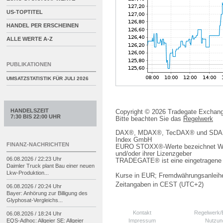
US-TOPTITEL
HANDEL PER ERSCHEINEN
ALLE WERTE A-Z
PUBLIKATIONEN
UMSATZSTATISTIK FÜR
JULI 2026
HANDELSZEIT
Copyright © 2026 Tradegate Excha
7:30 BIS 22:00 UHR
Bitte beachten Sie das
Regelwerk
DAX®, MDAX®, TecDAX® und SDAX® 
Index GmbH
FINANZ-NACHRICHTEN
EURO STOXX®-Werte bezeichnet We
und/oder ihrer Lizenzgeber
06.08.2026 / 22:23 Uhr
TRADEGATE® ist eine eingetragene 
Daimler Truck plant Bau einer neuen
Lkw-
Produktion...
Kurse in EUR; Fremdwährungsanleihe
Zeitangaben in CEST (UTC+2)
06.08.2026 / 20:24 Uhr
Bayer: Anhörung zur Billigung des
Glyphosat-
Vergleichs...
Kontakt
Regelwerk
06.08.2026 / 18:24 Uhr
Impressum
Nutzun
EQS-
Adhoc: Allgeier SE: Allgeier