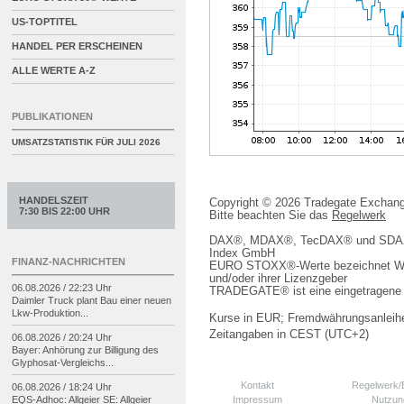
US-TOPTITEL
HANDEL PER ERSCHEINEN
ALLE WERTE A-Z
PUBLIKATIONEN
UMSATZSTATISTIK FÜR
JULI 2026
HANDELSZEIT
Copyright © 2026 Tradegate Excha
7:30 BIS 22:00 UHR
Bitte beachten Sie das
Regelwerk
DAX®, MDAX®, TecDAX® und SDAX® 
Index GmbH
FINANZ-NACHRICHTEN
EURO STOXX®-Werte bezeichnet We
und/oder ihrer Lizenzgeber
06.08.2026 / 22:23 Uhr
TRADEGATE® ist eine eingetragene 
Daimler Truck plant Bau einer neuen
Lkw-
Produktion...
Kurse in EUR; Fremdwährungsanleihe
Zeitangaben in CEST (UTC+2)
06.08.2026 / 20:24 Uhr
Bayer: Anhörung zur Billigung des
Glyphosat-
Vergleichs...
Kontakt
Regelwerk
06.08.2026 / 18:24 Uhr
Impressum
Nutzun
EQS-
Adhoc: Allgeier SE: Allgeier