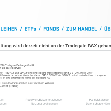
ttung wird derzeit nicht an der Tradegate BSX gehan
 2026 Tradegate Exchange GmbH
en Sie das
Regelwerk
, TecDAX® und SDAX® sind eingetragene Markenzeichen der ISS STOXX Index GmbH
-Werte bezeichnet Werte der Marke „EURO STOXX“ der STOXX Limited und/oder ihrer Lizenzgeber
ist eine eingetragene Marke der Tradegate AG
; Fremdwährungsanleihen in der jeweiligen Währung
 in CEST (UTC+2)
takt
Regelwerk/Bekanntmachungen
Handelskalender
essum
Nutzungsbedingungen
Datenschutzerkläru