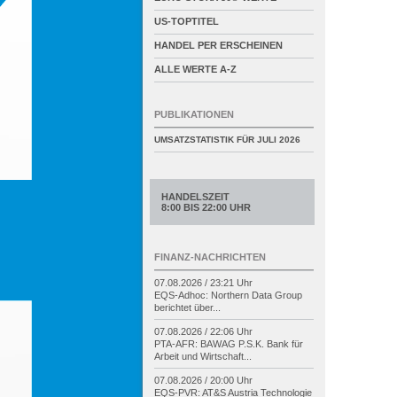
US-TOPTITEL
HANDEL PER ERSCHEINEN
ALLE WERTE A-Z
PUBLIKATIONEN
UMSATZSTATISTIK FÜR
JULI 2026
HANDELSZEIT
8:00 BIS 22:00 UHR
FINANZ-NACHRICHTEN
07.08.2026 / 23:21 Uhr
EQS-
Adhoc: Northern Data Group
berichtet über...
07.08.2026 / 22:06 Uhr
PTA-
AFR: BAWAG P.S.K. Bank für
Arbeit und Wirtschaft...
07.08.2026 / 20:00 Uhr
EQS-
PVR: AT&S Austria Technologie