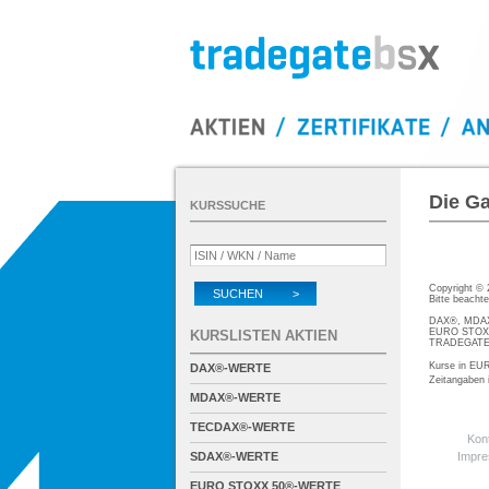
Die Ga
KURSSUCHE
Copyright ©
SUCHEN >
Bitte beacht
DAX®, MDAX®
EURO STOXX®
KURSLISTEN AKTIEN
TRADEGATE® 
Kurse in EUR
DAX®-WERTE
Zeitangaben
MDAX®-WERTE
TECDAX®-WERTE
Kon
SDAX®-WERTE
Impr
EURO STOXX 50®-WERTE