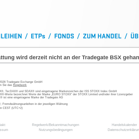
ttung wird derzeit nicht an der Tradegate BSX gehan
 2026 Tradegate Exchange GmbH
en Sie das
Regelwerk
, TecDAX® und SDAX® sind eingetragene Markenzeichen der ISS STOXX Index GmbH
-Werte bezeichnet Werte der Marke „EURO STOXX“ der STOXX Limited und/oder ihrer Lizenzgeber
ist eine eingetragene Marke der Tradegate AG
; Fremdwährungsanleihen in der jeweiligen Währung
 in CEST (UTC+2)
takt
Regelwerk/Bekanntmachungen
Handelskalender
essum
Nutzungsbedingungen
Datenschutzerkläru