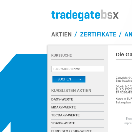
Die Ga
KURSSUCHE
Copyright ©
SUCHEN >
Bitte beacht
DAX®, MDAX®
EURO STOXX®
KURSLISTEN AKTIEN
TRADEGATE® 
Kurse in EUR
DAX®-WERTE
Zeitangaben
MDAX®-WERTE
TECDAX®-WERTE
Kon
SDAX®-WERTE
Impr
EURO STOXX 50®-WERTE