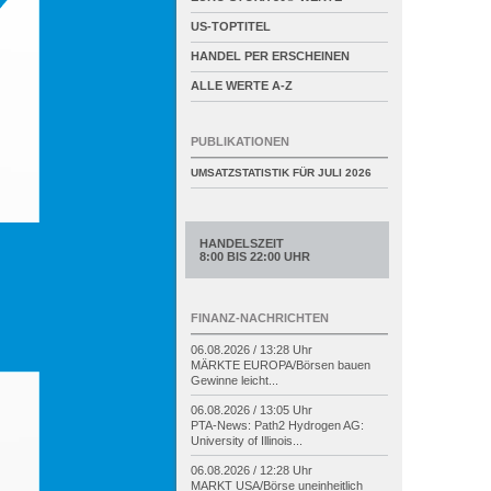
US-TOPTITEL
HANDEL PER ERSCHEINEN
ALLE WERTE A-Z
PUBLIKATIONEN
UMSATZSTATISTIK FÜR
JULI 2026
HANDELSZEIT
8:00 BIS 22:00 UHR
FINANZ-NACHRICHTEN
06.08.2026 / 13:28 Uhr
MÄRKTE EUROPA/
Börsen bauen
Gewinne leicht...
06.08.2026 / 13:05 Uhr
PTA-
News: Path2 Hydrogen AG:
University of Illinois...
06.08.2026 / 12:28 Uhr
MARKT USA/
Börse uneinheitlich