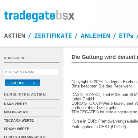
Die Gattung wird derzeit
KURSSUCHE
Copyright © 2026 Tradegate Excha
SUCHEN >
Bitte beachten Sie das
Regelwerk
KURSLISTEN AKTIEN
DAX®, MDAX®, TecDAX® und SDAX® 
Index GmbH
EURO STOXX®-Werte bezeichnet We
DAX®-WERTE
und/oder ihrer Lizenzgeber
TRADEGATE® ist eine eingetragene 
MDAX®-WERTE
TECDAX®-WERTE
Kurse in EUR; Fremdwährungsanleihe
Zeitangaben in CEST (UTC+2)
SDAX®-WERTE
EURO STOXX 50®-WERTE