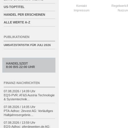
Kontakt
Regelwerk
US-TOPTITEL
Impressum
Nutzun
HANDEL PER ERSCHEINEN
ALLE WERTE A-Z
PUBLIKATIONEN
UMSATZSTATISTIK FÜR
JULI 2026
HANDELSZEIT
8:00 BIS 22:00 UHR
FINANZ-NACHRICHTEN
07.08.2026 / 14:09 Uhr
EQS-
PVR: AT&S Austria Technologie
& Systemtechnik...
07.08.2026 / 14:05 Uhr
PTA-
Adhoc: 2invest AG: Vorläufiges
Halbjahresergebnis...
07.08.2026 / 13:59 Uhr
EQS-
Adhoc: pferdewetten.de AG: