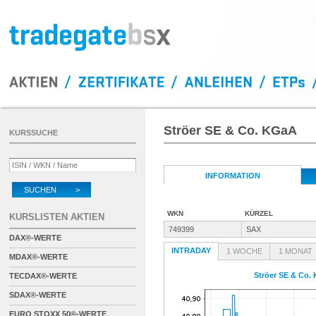
Ströer SE & Co. KGaA
KURSSUCHE
INFORMATION
SUCHEN >
WKN
KÜRZEL
KURSLISTEN AKTIEN
749399
SAX
DAX®-WERTE
INTRADAY
1 WOCHE
1 MONAT
MDAX®-WERTE
Ströer SE & Co.
TECDAX®-WERTE
SDAX®-WERTE
EURO STOXX 50®-WERTE