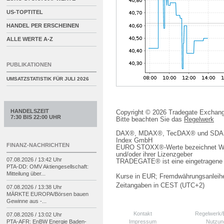
US-TOPTITEL
HANDEL PER ERSCHEINEN
ALLE WERTE A-Z
PUBLIKATIONEN
UMSATZSTATISTIK FÜR
JULI 2026
HANDELSZEIT
Copyright © 2026 Tradegate Excha
7:30 BIS 22:00 UHR
Bitte beachten Sie das
Regelwerk
DAX®, MDAX®, TecDAX® und SDAX® 
Index GmbH
FINANZ-NACHRICHTEN
EURO STOXX®-Werte bezeichnet We
und/oder ihrer Lizenzgeber
07.08.2026 / 13:42 Uhr
TRADEGATE® ist eine eingetragene 
PTA-
DD: OMV Aktiengesellschaft:
Mitteilung über...
Kurse in EUR; Fremdwährungsanleihe
Zeitangaben in CEST (UTC+2)
07.08.2026 / 13:38 Uhr
MÄRKTE EUROPA/
Börsen bauen
Gewinne aus -
...
Kontakt
Regelwerk
07.08.2026 / 13:02 Uhr
Impressum
Nutzun
PTA-
AFR: EnBW Energie Baden-