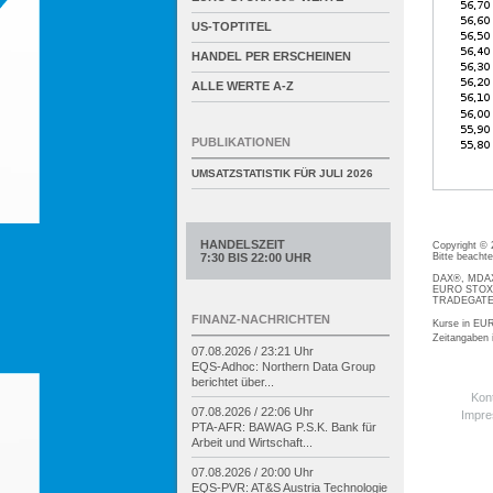
US-TOPTITEL
HANDEL PER ERSCHEINEN
ALLE WERTE A-Z
PUBLIKATIONEN
UMSATZSTATISTIK FÜR
JULI 2026
HANDELSZEIT
Copyright ©
Bitte beacht
7:30 BIS 22:00 UHR
DAX®, MDAX®
EURO STOXX®
TRADEGATE® 
FINANZ-NACHRICHTEN
Kurse in EUR
Zeitangaben
07.08.2026 / 23:21 Uhr
EQS-
Adhoc: Northern Data Group
berichtet über...
Kon
07.08.2026 / 22:06 Uhr
Impr
PTA-
AFR: BAWAG P.S.K. Bank für
Arbeit und Wirtschaft...
07.08.2026 / 20:00 Uhr
EQS-
PVR: AT&S Austria Technologie