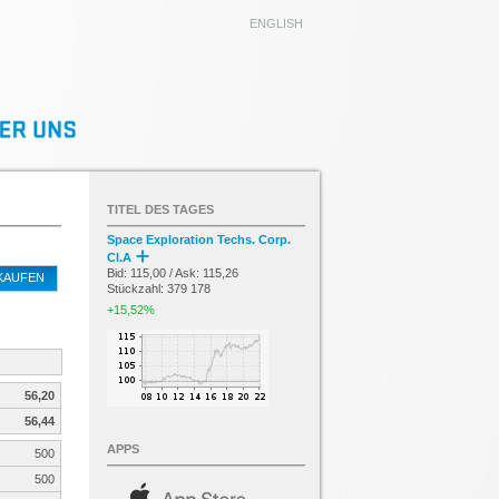
ENGLISH
TITEL DES TAGES
Space Exploration Techs. Corp.
Cl.A
Bid: 115,00 / Ask: 115,26
KAUFEN
Stückzahl: 379 178
+15,52%
56,20
56,44
APPS
500
500