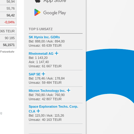
56,94
55,76
56,42
-0,04%
TOP 5 UMSATZ
 065 TEUR
SK Hynix Inc. GDRs
90 185
Bid: 888,00 / Ask: 894,00
56,1571
Umsatz: 65 639 TEUR
Freiverkehr
Rheinmetall AG
Bid: 1 143,20
Ask: 1 147,40
Umsatz: 61 667 TEUR
SAP SE
Bid: 178,46 / Ask: 178,84
Umsatz: 59 484 TEUR
Micron Technology Inc.
Bid: 760,80 / Ask: 760,90
Umsatz: 42 807 TEUR
Space Exploration Techs. Corp.
Cl.A
ng
Bid: 115,00 / Ask: 115,26
Umsatz: 40 163 TEUR