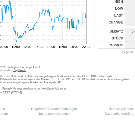
HIGH
LOW
LAST
CHANGE
UMSATZ
5
STÜCK
Ø-PREIS
Segment: 
 2026 Tradegate Exchange GmbH
en Sie das
Regelwerk
, TecDAX® und SDAX® sind eingetragene Markenzeichen der ISS STOXX Index GmbH
-Werte bezeichnet Werte der Marke „EURO STOXX“ der STOXX Limited und/oder ihrer Lizenzgeber
ist eine eingetragene Marke der Tradegate AG
; Fremdwährungsanleihen in der jeweiligen Währung
 in CEST (UTC+2)
takt
Regelwerk/Bekanntmachungen
Handelskalender
essum
Nutzungsbedingungen
Datenschutzerkläru