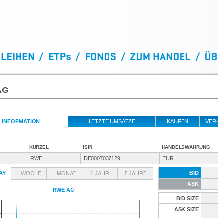
AG
INFORMATION
LETZTE UMSÄTZE
KAUFEN
VER
KÜRZEL
ISIN
HANDELSWÄHRUNG
RWE
DE0007037129
EUR
AY
BID
1 WOCHE
1 MONAT
1 JAHR
5 JAHRE
ASK
RWE AG
BID SIZE
ASK SIZE