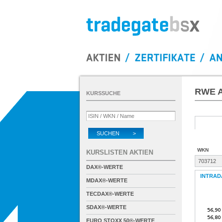
RWE 
KURSSUCHE
SUCHEN >
WKN
KURSLISTEN AKTIEN
703712
DAX®-WERTE
INTRAD
MDAX®-WERTE
TECDAX®-WERTE
SDAX®-WERTE
EURO STOXX 50®-WERTE