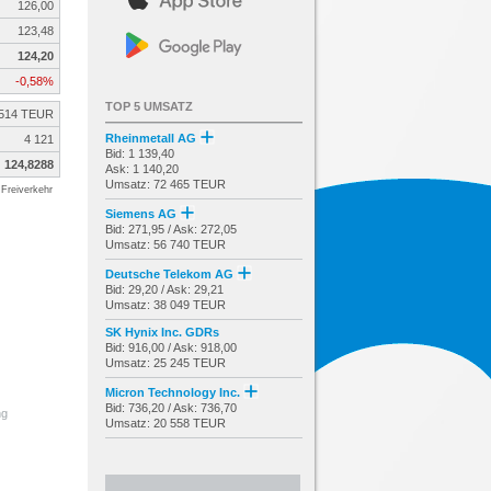
126,00
123,48
124,20
-0,58%
TOP 5 UMSATZ
514 TEUR
Rheinmetall AG
4 121
Bid: 1 139,40
124,8288
Ask: 1 140,20
Umsatz: 72 465 TEUR
Freiverkehr
Siemens AG
Bid: 271,95 / Ask: 272,05
Umsatz: 56 740 TEUR
Deutsche Telekom AG
Bid: 29,20 / Ask: 29,21
Umsatz: 38 049 TEUR
SK Hynix Inc. GDRs
Bid: 916,00 / Ask: 918,00
Umsatz: 25 245 TEUR
Micron Technology Inc.
Bid: 736,20 / Ask: 736,70
ng
Umsatz: 20 558 TEUR