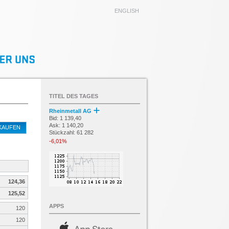
ENGLISH
TITEL DES TAGES
Rheinmetall AG
Bid: 1 139,40
Ask: 1 140,20
KAUFEN
Stückzahl: 61 282
-6,01%
124,36
125,52
APPS
120
120