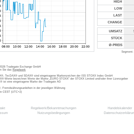
HIGH
LOW
LAST
CHANGE
UMSATZ
STÜCK
Ø-PREIS
Segment: 
 2026 Tradegate Exchange GmbH
en Sie das
Regelwerk
, TecDAX® und SDAX® sind eingetragene Markenzeichen der ISS STOXX Index GmbH
-Werte bezeichnet Werte der Marke „EURO STOXX“ der STOXX Limited und/oder ihrer Lizenzgeber
ist eine eingetragene Marke der Tradegate AG
; Fremdwährungsanleihen in der jeweiligen Währung
 in CEST (UTC+2)
takt
Regelwerk/Bekanntmachungen
Handelskalender
essum
Nutzungsbedingungen
Datenschutzerkläru