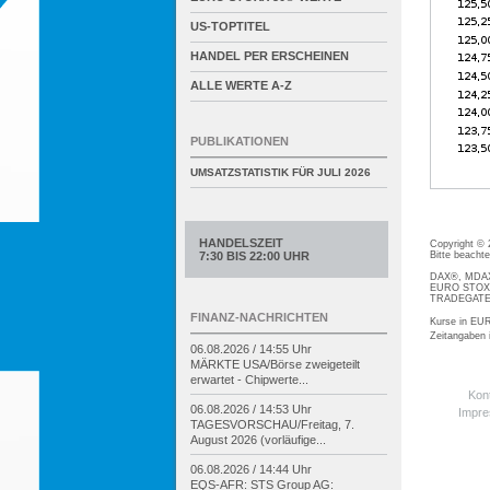
US-TOPTITEL
HANDEL PER ERSCHEINEN
ALLE WERTE A-Z
PUBLIKATIONEN
UMSATZSTATISTIK FÜR
JULI 2026
HANDELSZEIT
Copyright ©
Bitte beacht
7:30 BIS 22:00 UHR
DAX®, MDAX®
EURO STOXX®
TRADEGATE® 
FINANZ-NACHRICHTEN
Kurse in EUR
Zeitangaben
06.08.2026 / 14:55 Uhr
MÄRKTE USA/
Börse zweigeteilt
erwartet -
Chipwerte...
Kon
06.08.2026 / 14:53 Uhr
Impr
TAGESVORSCHAU/
Freitag, 7.
August 2026 (vorläufige...
06.08.2026 / 14:44 Uhr
EQS-
AFR: STS Group AG: