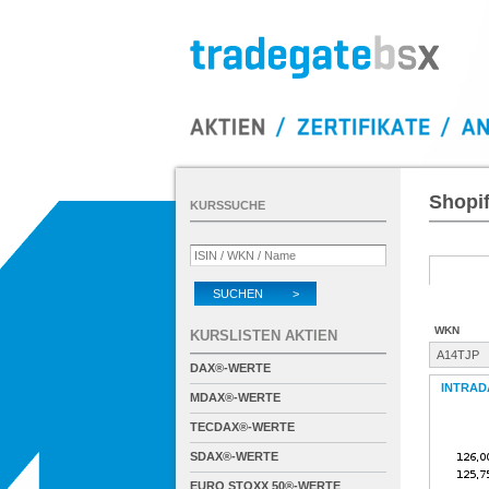
Shopif
KURSSUCHE
SUCHEN >
WKN
KURSLISTEN AKTIEN
A14TJP
DAX®-WERTE
INTRAD
MDAX®-WERTE
TECDAX®-WERTE
SDAX®-WERTE
EURO STOXX 50®-WERTE