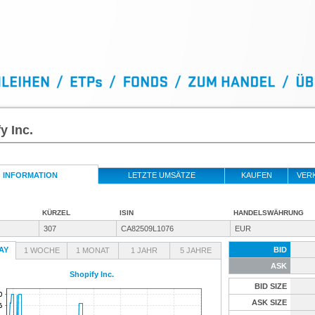
y Inc.
INFORMATION
LETZTE UMSÄTZE
KAUFEN
VER
KÜRZEL
ISIN
HANDELSWÄHRUNG
307
CA82509L1076
EUR
AY
BID
1 WOCHE
1 MONAT
1 JAHR
5 JAHRE
ASK
Shopify Inc.
BID SIZE
ASK SIZE