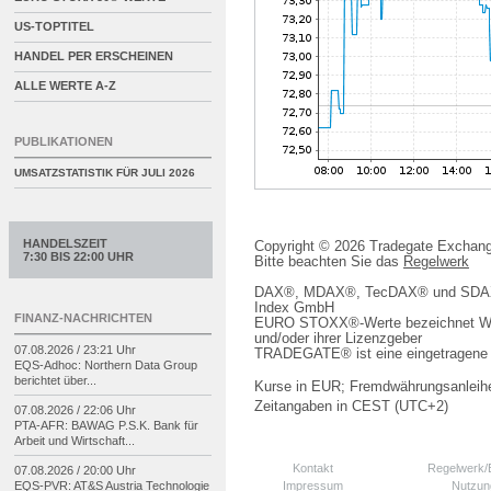
US-TOPTITEL
HANDEL PER ERSCHEINEN
ALLE WERTE A-Z
PUBLIKATIONEN
UMSATZSTATISTIK FÜR
JULI 2026
HANDELSZEIT
Copyright © 2026 Tradegate Excha
7:30 BIS 22:00 UHR
Bitte beachten Sie das
Regelwerk
DAX®, MDAX®, TecDAX® und SDAX® 
Index GmbH
FINANZ-NACHRICHTEN
EURO STOXX®-Werte bezeichnet We
und/oder ihrer Lizenzgeber
07.08.2026 / 23:21 Uhr
TRADEGATE® ist eine eingetragene 
EQS-
Adhoc: Northern Data Group
berichtet über...
Kurse in EUR; Fremdwährungsanleihe
Zeitangaben in CEST (UTC+2)
07.08.2026 / 22:06 Uhr
PTA-
AFR: BAWAG P.S.K. Bank für
Arbeit und Wirtschaft...
Kontakt
Regelwerk
07.08.2026 / 20:00 Uhr
Impressum
Nutzun
EQS-
PVR: AT&S Austria Technologie