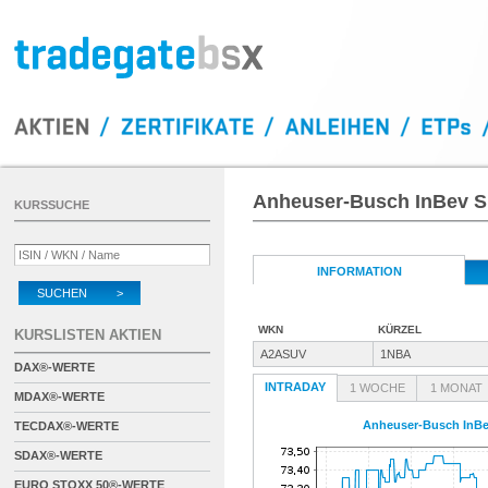
Anheuser-Busch InBev S.
KURSSUCHE
INFORMATION
SUCHEN >
WKN
KÜRZEL
KURSLISTEN AKTIEN
A2ASUV
1NBA
DAX®-WERTE
INTRADAY
1 WOCHE
1 MONAT
MDAX®-WERTE
Anheuser-Busch InBev
TECDAX®-WERTE
SDAX®-WERTE
EURO STOXX 50®-WERTE