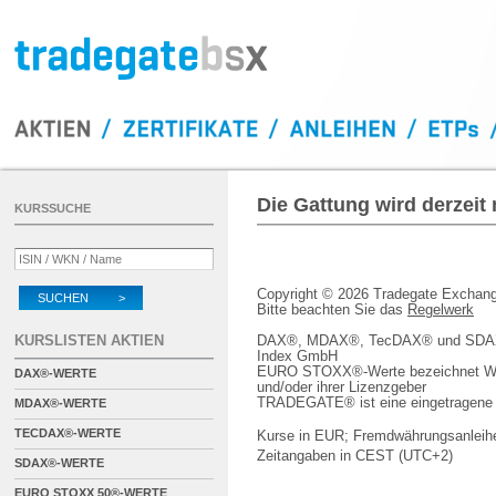
Die Gattung wird derzeit
KURSSUCHE
Copyright © 2026 Tradegate Excha
SUCHEN >
Bitte beachten Sie das
Regelwerk
KURSLISTEN AKTIEN
DAX®, MDAX®, TecDAX® und SDAX® 
Index GmbH
EURO STOXX®-Werte bezeichnet We
DAX®-WERTE
und/oder ihrer Lizenzgeber
TRADEGATE® ist eine eingetragene 
MDAX®-WERTE
TECDAX®-WERTE
Kurse in EUR; Fremdwährungsanleihe
Zeitangaben in CEST (UTC+2)
SDAX®-WERTE
EURO STOXX 50®-WERTE