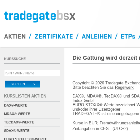
Die Gattung wird derzeit
KURSSUCHE
Copyright © 2026 Tradegate Excha
SUCHEN >
Bitte beachten Sie das
Regelwerk
KURSLISTEN AKTIEN
DAX®, MDAX®, TecDAX® und SDAX® 
Index GmbH
EURO STOXX®-Werte bezeichnet We
DAX®-WERTE
und/oder ihrer Lizenzgeber
TRADEGATE® ist eine eingetragene 
MDAX®-WERTE
TECDAX®-WERTE
Kurse in EUR; Fremdwährungsanleihe
Zeitangaben in CEST (UTC+2)
SDAX®-WERTE
EURO STOXX 50®-WERTE