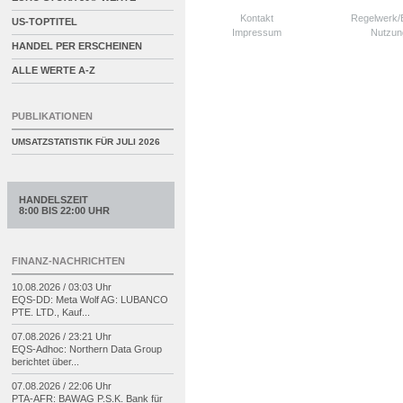
Kontakt
Regelwerk
US-TOPTITEL
Impressum
Nutzun
HANDEL PER ERSCHEINEN
ALLE WERTE A-Z
PUBLIKATIONEN
UMSATZSTATISTIK FÜR
JULI 2026
HANDELSZEIT
8:00 BIS 22:00 UHR
FINANZ-NACHRICHTEN
10.08.2026 / 03:03 Uhr
EQS-
DD: Meta Wolf AG: LUBANCO
PTE. LTD., Kauf...
07.08.2026 / 23:21 Uhr
EQS-
Adhoc: Northern Data Group
berichtet über...
07.08.2026 / 22:06 Uhr
PTA-
AFR: BAWAG P.S.K. Bank für