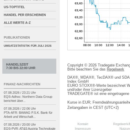
US-TOPTITEL
HANDEL PER ERSCHEINEN
ALLE WERTE A-Z
PUBLIKATIONEN
UMSATZSTATISTIK FÜR
JULI 2026
HANDELSZEIT
Copyright © 2026 Tradegate Excha
7:30 BIS 22:00 UHR
Bitte beachten Sie das
Regelwerk
DAX®, MDAX®, TecDAX® und SDAX® 
Index GmbH
FINANZ-NACHRICHTEN
EURO STOXX®-Werte bezeichnet We
und/oder ihrer Lizenzgeber
07.08.2026 / 23:21 Uhr
TRADEGATE® ist eine eingetragene 
EQS-
Adhoc: Northern Data Group
berichtet über...
Kurse in EUR; Fremdwährungsanleihe
Zeitangaben in CEST (UTC+2)
07.08.2026 / 22:06 Uhr
PTA-
AFR: BAWAG P.S.K. Bank für
Arbeit und Wirtschaft...
Kontakt
Regelwerk
07.08.2026 / 20:00 Uhr
Impressum
Nutzun
EQS-
PVR: AT&S Austria Technologie