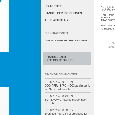
US-TOPTITEL
Copyright ©
Bitte beacht
HANDEL PER ERSCHEINEN
DAX®, MDAX®
EURO STOXX®
ALLE WERTE A-Z
TRADEGATE® 
Kurse in EUR
Zeitangaben
PUBLIKATIONEN
UMSATZSTATISTIK FÜR
JULI 2026
Kon
Impr
HANDELSZEIT
7:30 BIS 22:00 UHR
FINANZ-NACHRICHTEN
07.08.2026 / 09:21 Uhr
EQS-
AFR: HYPO NOE Landesbank
für Niederösterreich...
07.08.2026 / 08:49 Uhr
EUREX/
DAX-
Futures mit geringem
Umsatz...
07.08.2026 / 08:30 Uhr
Brenntag hebt Jahresprognose für