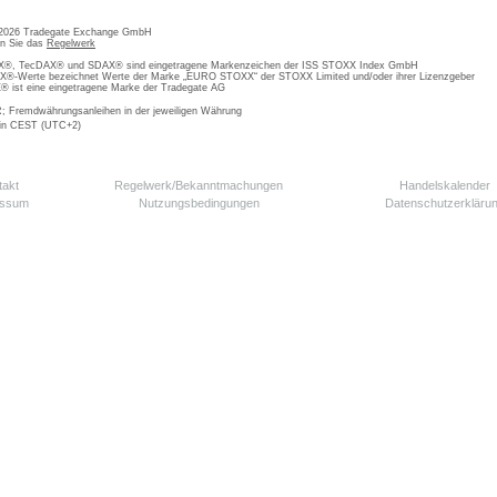
 2026 Tradegate Exchange GmbH
en Sie das
Regelwerk
, TecDAX® und SDAX® sind eingetragene Markenzeichen der ISS STOXX Index GmbH
-Werte bezeichnet Werte der Marke „EURO STOXX“ der STOXX Limited und/oder ihrer Lizenzgeber
ist eine eingetragene Marke der Tradegate AG
; Fremdwährungsanleihen in der jeweiligen Währung
 in CEST (UTC+2)
takt
Regelwerk/Bekanntmachungen
Handelskalender
essum
Nutzungsbedingungen
Datenschutzerkläru