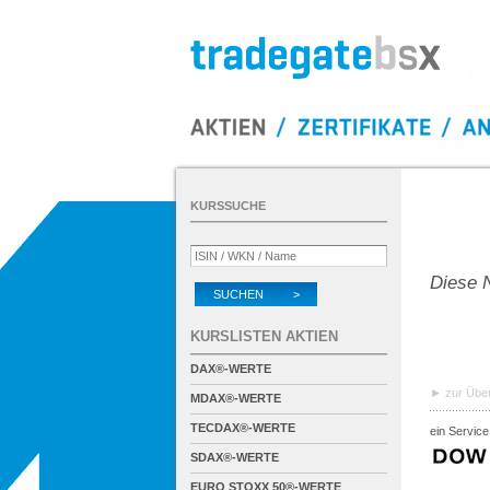
KURSSUCHE
Diese N
SUCHEN >
KURSLISTEN AKTIEN
DAX®-WERTE
zur Über
MDAX®-WERTE
TECDAX®-WERTE
ein Service
SDAX®-WERTE
EURO STOXX 50®-WERTE