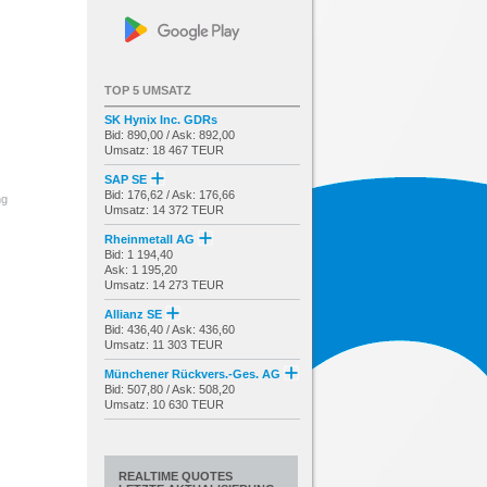
TOP 5 UMSATZ
SK Hynix Inc. GDRs
Bid: 890,00 / Ask: 892,00
Umsatz: 18 467 TEUR
SAP SE
Bid: 176,62 / Ask: 176,66
ng
Umsatz: 14 372 TEUR
Rheinmetall AG
Bid: 1 194,40
Ask: 1 195,20
Umsatz: 14 273 TEUR
Allianz SE
Bid: 436,40 / Ask: 436,60
Umsatz: 11 303 TEUR
Münchener Rückvers.-Ges. AG
Bid: 507,80 / Ask: 508,20
Umsatz: 10 630 TEUR
REALTIME QUOTES