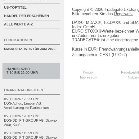
US-TOPTITEL
Copyright © 2026 Tradegate Excha
Bitte beachten Sie das
Regelwerk
HANDEL PER ERSCHEINEN
DAX®, MDAX®, TecDAX® und SDAX® 
ALLE WERTE A-Z
Index GmbH
EURO STOXX®-Werte bezeichnet We
und/oder ihrer Lizenzgeber
TRADEGATE® ist eine eingetragene 
PUBLIKATIONEN
Kurse in EUR; Fremdwährungsanleihe
UMSATZSTATISTIK FÜR
JUNI 2026
Zeitangaben in CEST (UTC+2)
HANDELSZEIT
Kontakt
Regelwerk
7:30 BIS 22:00 UHR
Impressum
Nutzun
FINANZ-NACHRICHTEN
05.08.2026 / 23:23 Uhr
EQS-
Adhoc: Enapter AG:
Vereinbarung mit Patrimonium...
05.08.2026 / 20:07 Uhr
EQS-
DD: FIT GROUP AG: Dilxwax
Acar, Kauf...
05.08.2026 / 19:59 Uhr
EQS-
DD: FIT GROUP AG: Dilxwax