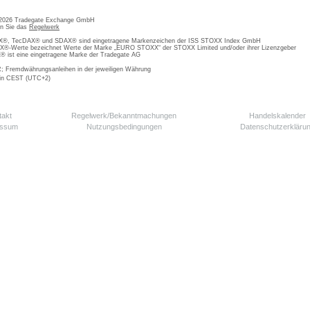
 2026 Tradegate Exchange GmbH
en Sie das
Regelwerk
, TecDAX® und SDAX® sind eingetragene Markenzeichen der ISS STOXX Index GmbH
-Werte bezeichnet Werte der Marke „EURO STOXX“ der STOXX Limited und/oder ihrer Lizenzgeber
ist eine eingetragene Marke der Tradegate AG
; Fremdwährungsanleihen in der jeweiligen Währung
 in CEST (UTC+2)
takt
Regelwerk/Bekanntmachungen
Handelskalender
essum
Nutzungsbedingungen
Datenschutzerkläru