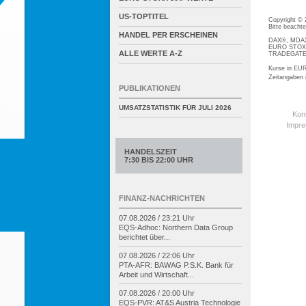
US-TOPTITEL
Copyright ©
Bitte beacht
HANDEL PER ERSCHEINEN
DAX®, MDAX®
EURO STOXX®
ALLE WERTE A-Z
TRADEGATE® 
Kurse in EUR
Zeitangaben
PUBLIKATIONEN
UMSATZSTATISTIK FÜR
JULI 2026
Kon
Impr
HANDELSZEIT
7:30 BIS 22:00 UHR
FINANZ-NACHRICHTEN
07.08.2026 / 23:21 Uhr
EQS-
Adhoc: Northern Data Group
berichtet über...
07.08.2026 / 22:06 Uhr
PTA-
AFR: BAWAG P.S.K. Bank für
Arbeit und Wirtschaft...
07.08.2026 / 20:00 Uhr
EQS-
PVR: AT&S Austria Technologie