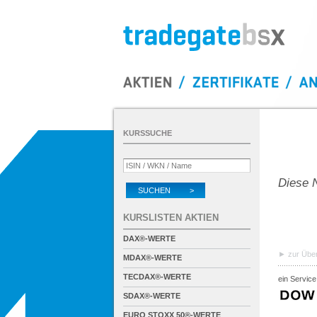
KURSSUCHE
Diese N
SUCHEN >
KURSLISTEN AKTIEN
DAX®-WERTE
zur Über
MDAX®-WERTE
TECDAX®-WERTE
ein Service
SDAX®-WERTE
EURO STOXX 50®-WERTE