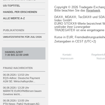
US-TOPTITEL
Copyright © 2026 Tradegate Excha
Bitte beachten Sie das
Regelwerk
HANDEL PER ERSCHEINEN
DAX®, MDAX®, TecDAX® und SDAX® 
ALLE WERTE A-Z
Index GmbH
EURO STOXX®-Werte bezeichnet We
und/oder ihrer Lizenzgeber
TRADEGATE® ist eine eingetragene 
PUBLIKATIONEN
Kurse in EUR; Fremdwährungsanleihe
UMSATZSTATISTIK FÜR
JULI 2026
Zeitangaben in CEST (UTC+2)
HANDELSZEIT
Kontakt
Regelwerk
7:30 BIS 22:00 UHR
Impressum
Nutzun
FINANZ-NACHRICHTEN
06.08.2026 / 13:53 Uhr
EQS-
Adhoc: Deutsche Payment
A1M SE: Wirtschaftsprüfer...
06.08.2026 / 13:28 Uhr
MÄRKTE EUROPA/
Börsen bauen
Gewinne leicht...
06.08.2026 / 13:05 Uhr
PTA-
News: Path2 Hydrogen AG: