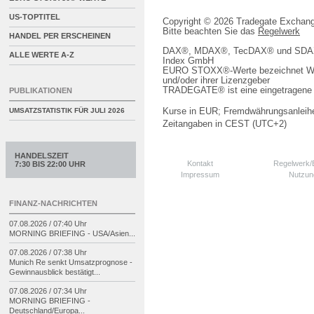
US-TOPTITEL
Copyright © 2026 Tradegate Excha
Bitte beachten Sie das
Regelwerk
HANDEL PER ERSCHEINEN
DAX®, MDAX®, TecDAX® und SDAX® 
ALLE WERTE A-Z
Index GmbH
EURO STOXX®-Werte bezeichnet We
und/oder ihrer Lizenzgeber
TRADEGATE® ist eine eingetragene 
PUBLIKATIONEN
Kurse in EUR; Fremdwährungsanleihe
UMSATZSTATISTIK FÜR
JULI 2026
Zeitangaben in CEST (UTC+2)
HANDELSZEIT
Kontakt
Regelwerk
7:30 BIS 22:00 UHR
Impressum
Nutzun
FINANZ-NACHRICHTEN
07.08.2026 / 07:40 Uhr
MORNING BRIEFING -
USA/
Asien...
07.08.2026 / 07:38 Uhr
Munich Re senkt Umsatzprognose -
Gewinnausblick bestätigt...
07.08.2026 / 07:34 Uhr
MORNING BRIEFING -
Deutschland/
Europa...