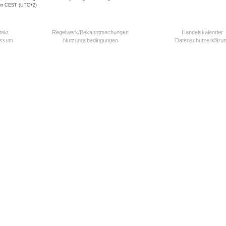
 in CEST (UTC+2)
takt
Regelwerk/Bekanntmachungen
Handelskalender
essum
Nutzungsbedingungen
Datenschutzerkläru