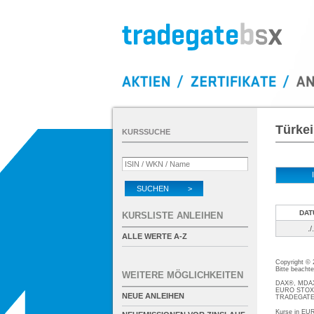
Türkei
KURSSUCHE
SUCHEN >
DAT
KURSLISTE ANLEIHEN
./.
ALLE WERTE A-Z
Copyright ©
Bitte beacht
WEITERE MÖGLICHKEITEN
DAX®, MDAX®
EURO STOXX®
NEUE ANLEIHEN
TRADEGATE® 
Kurse in EUR