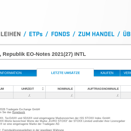
, Republik EO-Notes 2021(27) INTL
INFORMATION
LETZTE UMSÄTZE
KAUFEN
VER
UM
UHRZEIT
NOMINALE
AUFTRAGSNOMINALE
./.
./.
./.
 2026 Tradegate Exchange GmbH
en Sie das
Regelwerk
, TecDAX® und SDAX® sind eingetragene Markenzeichen der ISS STOXX Index GmbH
-Werte bezeichnet Werte der Marke „EURO STOXX“ der STOXX Limited und/oder ihrer Lizenzgeber
ist eine eingetragene Marke der Tradegate AG
; Fremdwährungsanleihen in der jeweiligen Währung