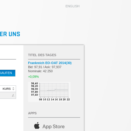
ENGLISH
TITEL DES TAGES
Frankreich EO-OAT 2014(30)
Bid: 97,91 / Ask: 97,937
Nominale: 42 250
KAUFEN
+0,09%
KURS
./.
APPS