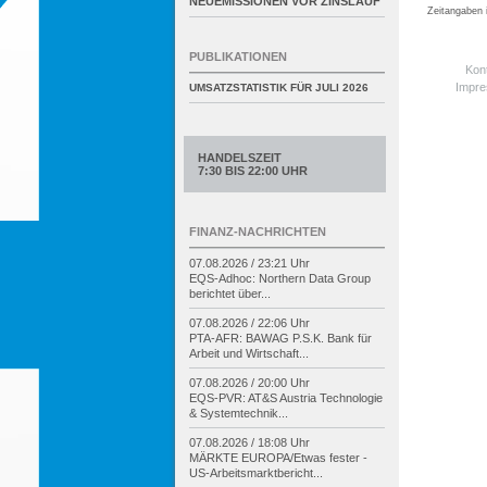
NEUEMISSIONEN VOR ZINSLAUF
Zeitangaben
PUBLIKATIONEN
Kon
Impr
UMSATZSTATISTIK FÜR
JULI 2026
HANDELSZEIT
7:30 BIS 22:00 UHR
FINANZ-NACHRICHTEN
07.08.2026 / 23:21 Uhr
EQS-
Adhoc: Northern Data Group
berichtet über...
07.08.2026 / 22:06 Uhr
PTA-
AFR: BAWAG P.S.K. Bank für
Arbeit und Wirtschaft...
07.08.2026 / 20:00 Uhr
EQS-
PVR: AT&S Austria Technologie
& Systemtechnik...
07.08.2026 / 18:08 Uhr
MÄRKTE EUROPA/
Etwas fester -
US-
Arbeitsmarktbericht...