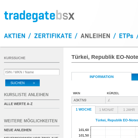
Türkei, Republik EO-Note
KURSSUCHE
INFORMATION
SUCHEN >
WKN
KÜRZEL
KURSLISTE ANLEIHEN
A3KTN9
./.
ALLE WERTE A-Z
1 WOCHE
1 MONAT
1 JAHR
Türkei, Republik EO-Notes
WEITERE MÖGLICHKEITEN
NEUE ANLEIHEN