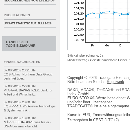
NEUEMISSIONEN VOR ZINSLAUF
PUBLIKATIONEN
UMSATZSTATISTIK FÜR
JULI 2026
HANDELSZEIT
7:30 BIS 22:00 UHR
Stückzinsberechnung: Ja
Mindestbetrag / kleinste handelbare Einheit:
FINANZ-NACHRICHTEN
07.08.2026 / 23:21 Uhr
EQS-
Adhoc: Northern Data Group
Copyright © 2026 Tradegate Excha
berichtet über...
Bitte beachten Sie das
Regelwerk
07.08.2026 / 22:06 Uhr
DAX®, MDAX®, TecDAX® und SDAX® 
PTA-
AFR: BAWAG P.S.K. Bank für
Index GmbH
Arbeit und Wirtschaft...
EURO STOXX®-Werte bezeichnet We
und/oder ihrer Lizenzgeber
07.08.2026 / 20:00 Uhr
TRADEGATE® ist eine eingetragene 
EQS-
PVR: AT&S Austria Technologie
& Systemtechnik...
Kurse in EUR; Fremdwährungsanleihe
07.08.2026 / 18:08 Uhr
Zeitangaben in CEST (UTC+2)
MÄRKTE EUROPA/
Etwas fester -
US-
Arbeitsmarktbericht...