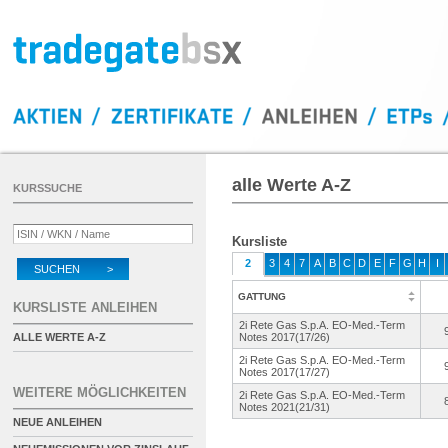
alle Werte A-Z
KURSSUCHE
Kursliste
2
3
4
7
A
B
C
D
E
F
G
H
I
SUCHEN >
GATTUNG
KURSLISTE ANLEIHEN
2i Rete Gas S.p.A. EO-Med.-Term
ALLE WERTE A-Z
Notes 2017(17/26)
2i Rete Gas S.p.A. EO-Med.-Term
Notes 2017(17/27)
WEITERE MÖGLICHKEITEN
2i Rete Gas S.p.A. EO-Med.-Term
Notes 2021(21/31)
NEUE ANLEIHEN