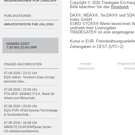
NEUEMISSIONEN VOR ZINSLAUF
Copyright © 2026 Tradegate Excha
Bitte beachten Sie das
Regelwerk
DAX®, MDAX®, TecDAX® und SDAX® 
PUBLIKATIONEN
Index GmbH
EURO STOXX®-Werte bezeichnet We
UMSATZSTATISTIK FÜR
JULI 2026
und/oder ihrer Lizenzgeber
TRADEGATE® ist eine eingetragene 
Kurse in EUR; Fremdwährungsanleihe
HANDELSZEIT
Zeitangaben in CEST (UTC+2)
7:30 BIS 22:00 UHR
Kontakt
Regelwerk
FINANZ-NACHRICHTEN
Impressum
Nutzun
07.08.2026 / 23:21 Uhr
EQS-
Adhoc: Northern Data Group
berichtet über...
07.08.2026 / 22:06 Uhr
PTA-
AFR: BAWAG P.S.K. Bank für
Arbeit und Wirtschaft...
07.08.2026 / 20:00 Uhr
EQS-
PVR: AT&S Austria Technologie
& Systemtechnik...
07.08.2026 / 18:08 Uhr
MÄRKTE EUROPA/
Etwas fester -
US-
Arbeitsmarktbericht...