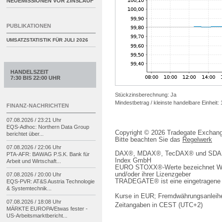
NEUEMISSIONEN VOR ZINSLAUF
PUBLIKATIONEN
UMSATZSTATISTIK FÜR
JULI 2026
HANDELSZEIT
7:30 BIS 22:00 UHR
Stückzinsberechnung: Ja
Mindestbetrag / kleinste handelbare Einheit: 
FINANZ-NACHRICHTEN
07.08.2026 / 23:21 Uhr
EQS-
Adhoc: Northern Data Group
Copyright © 2026 Tradegate Excha
berichtet über...
Bitte beachten Sie das
Regelwerk
07.08.2026 / 22:06 Uhr
DAX®, MDAX®, TecDAX® und SDAX® 
PTA-
AFR: BAWAG P.S.K. Bank für
Index GmbH
Arbeit und Wirtschaft...
EURO STOXX®-Werte bezeichnet We
und/oder ihrer Lizenzgeber
07.08.2026 / 20:00 Uhr
TRADEGATE® ist eine eingetragene 
EQS-
PVR: AT&S Austria Technologie
& Systemtechnik...
Kurse in EUR; Fremdwährungsanleihe
07.08.2026 / 18:08 Uhr
Zeitangaben in CEST (UTC+2)
MÄRKTE EUROPA/
Etwas fester -
US-
Arbeitsmarktbericht...