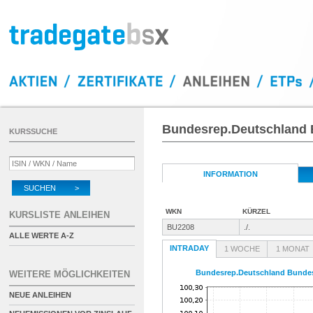
Bundesrep.Deutschland 
KURSSUCHE
INFORMATION
SUCHEN >
WKN
KÜRZEL
KURSLISTE ANLEIHEN
BU2208
./.
ALLE WERTE A-Z
INTRADAY
1 WOCHE
1 MONAT
Bundesrep.Deutschland Bundes
WEITERE MÖGLICHKEITEN
NEUE ANLEIHEN