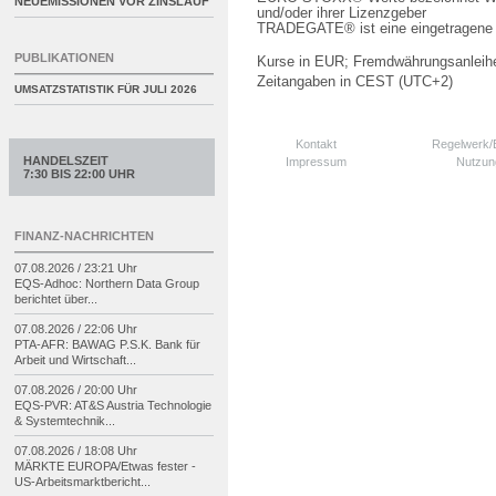
NEUEMISSIONEN VOR ZINSLAUF
und/oder ihrer Lizenzgeber
TRADEGATE® ist eine eingetragene 
PUBLIKATIONEN
Kurse in EUR; Fremdwährungsanleihe
Zeitangaben in CEST (UTC+2)
UMSATZSTATISTIK FÜR
JULI 2026
Kontakt
Regelwerk
HANDELSZEIT
Impressum
Nutzun
7:30 BIS 22:00 UHR
FINANZ-NACHRICHTEN
07.08.2026 / 23:21 Uhr
EQS-
Adhoc: Northern Data Group
berichtet über...
07.08.2026 / 22:06 Uhr
PTA-
AFR: BAWAG P.S.K. Bank für
Arbeit und Wirtschaft...
07.08.2026 / 20:00 Uhr
EQS-
PVR: AT&S Austria Technologie
& Systemtechnik...
07.08.2026 / 18:08 Uhr
MÄRKTE EUROPA/
Etwas fester -
US-
Arbeitsmarktbericht...