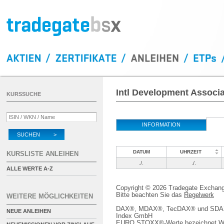
Intl Development Associa
KURSSUCHE
INFORMATION
SUCHEN >
DATUM
UHRZEIT
KURSLISTE ANLEIHEN
./.
./.
ALLE WERTE A-Z
Copyright © 2026 Tradegate Excha
Bitte beachten Sie das
Regelwerk
WEITERE MÖGLICHKEITEN
DAX®, MDAX®, TecDAX® und SDAX® 
NEUE ANLEIHEN
Index GmbH
EURO STOXX®-Werte bezeichnet We