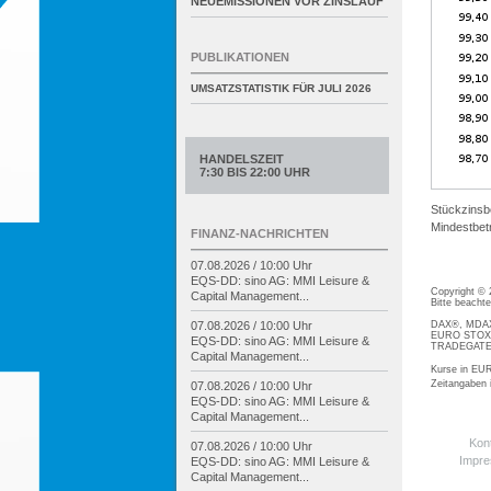
NEUEMISSIONEN VOR ZINSLAUF
PUBLIKATIONEN
UMSATZSTATISTIK FÜR
JULI 2026
HANDELSZEIT
7:30 BIS 22:00 UHR
Stückzinsb
Mindestbetr
FINANZ-NACHRICHTEN
07.08.2026 / 10:00 Uhr
EQS-
DD: sino AG: MMI Leisure &
Copyright ©
Capital Management...
Bitte beacht
DAX®, MDAX®
07.08.2026 / 10:00 Uhr
EURO STOXX®
EQS-
DD: sino AG: MMI Leisure &
TRADEGATE® 
Capital Management...
Kurse in EUR
Zeitangaben
07.08.2026 / 10:00 Uhr
EQS-
DD: sino AG: MMI Leisure &
Capital Management...
Kon
07.08.2026 / 10:00 Uhr
Impr
EQS-
DD: sino AG: MMI Leisure &
Capital Management...