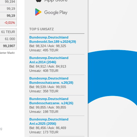
99,194
99,19
99,19
-0,01%
TOP 5 UMSATZ
61 TEUR
Bundesrep.Deutschland
61 000
Bundesobl.Ser.189 v.2024(29)
99,1907
Bid: 98,324 / Ask: 98,325
Umsatz: 495 TEUR
erter Markt
Bundesrep.Deutschland
Anl.v.2014 (2046)
Bid: 84,912 / Ask: 84,913
Umsatz: 408 TEUR
Bundesrep.Deutschland
Bundesschatzanw. v.26(28)
Bid: 99,539 / Ask: 99,555
Umsatz: 358 TEUR
Bundesrep.Deutschland
Bundesschatzanw. v.24(26)
Bid: 99,855 / Ask: 99,855
Umsatz: 198 TEUR
Bundesrep.Deutschland
Anl.v.2025 (2056)
Bid: 86,456 / Ask: 86,469
ng
Umsatz: 173 TEUR