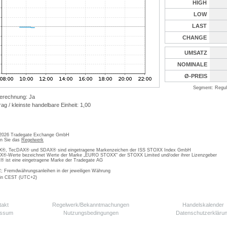
HIGH
LOW
LAST
CHANGE
UMSATZ
NOMINALE
Ø-PREIS
Segment: Reguli
erechnung: Ja
ag / kleinste handelbare Einheit: 1,00
 2026 Tradegate Exchange GmbH
en Sie das
Regelwerk
, TecDAX® und SDAX® sind eingetragene Markenzeichen der ISS STOXX Index GmbH
-Werte bezeichnet Werte der Marke „EURO STOXX“ der STOXX Limited und/oder ihrer Lizenzgeber
ist eine eingetragene Marke der Tradegate AG
; Fremdwährungsanleihen in der jeweiligen Währung
 in CEST (UTC+2)
takt
Regelwerk/Bekanntmachungen
Handelskalender
essum
Nutzungsbedingungen
Datenschutzerkläru