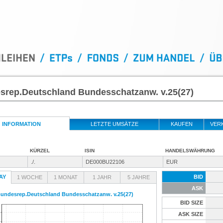
srep.Deutschland Bundesschatzanw. v.25(27)
INFORMATION
LETZTE UMSÄTZE
KAUFEN
VER
KÜRZEL
ISIN
HANDELSWÄHRUNG
./.
DE000BU22106
EUR
AY
BID
1 WOCHE
1 MONAT
1 JAHR
5 JAHRE
ASK
undesrep.Deutschland Bundesschatzanw. v.25(27)
BID SIZE
ASK SIZE