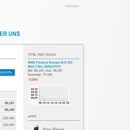
ENGLISH
TITEL DES TAGES
RWE Finance Europe B.V. EO-
Med.T.Nts 2026(37/37)
Bid: 98,193 / Ask: 98,367
KAUFEN
Nominale: 75 000
-0,08%
99,187
99,189
APPS
250 000
250 000