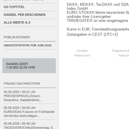
DAX®, MDAX®, TecDAX® und SDAX® 
US-TOPTITEL
Index GmbH
EURO STOXX®-Werte bezeichnet We
HANDEL PER ERSCHEINEN
und/oder ihrer Lizenzgeber
TRADEGATE® ist eine eingetragene 
ALLE WERTE A-Z
Kurse in EUR; Fremdwährungsanleihe
Zeitangaben in CEST (UTC+2)
PUBLIKATIONEN
UMSATZSTATISTIK FÜR
JUNI 2026
Kontakt
Regelwerk
Impressum
Nutzun
HANDELSZEIT
7:30 BIS 22:00 UHR
FINANZ-NACHRICHTEN
06.08.2026 / 06:01 Uhr
PRESSESPIEGEL/
Zinsen,
Konjunktur, Kapitalmärkte,...
06.08.2026 / 06:00 Uhr
EUREX/
DAX-
Futures im Frühhandel
mit leichten Aufschlägen...
06.08.2026 / 05:48 Uhr
TAGESVORSCHAU/
Donnerstag, 6.