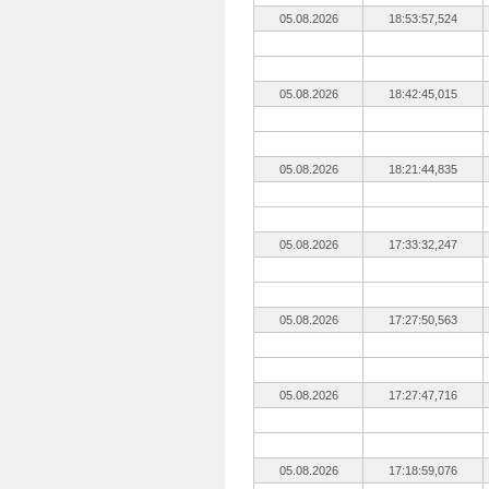
05.08.2026
18:53:57,524
05.08.2026
18:42:45,015
05.08.2026
18:21:44,835
05.08.2026
17:33:32,247
05.08.2026
17:27:50,563
05.08.2026
17:27:47,716
05.08.2026
17:18:59,076