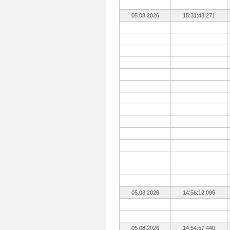
05.08.2026
15:31:43,271
05.08.2026
14:56:12,095
05.08.2026
14:54:57,440