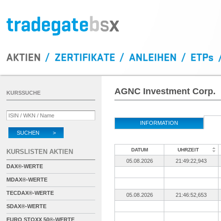
AGNC Investment Corp.
KURSSUCHE
INFORMATION
SUCHEN >
DATUM
UHRZEIT
KURSLISTEN AKTIEN
05.08.2026
21:49:22,943
DAX®-WERTE
MDAX®-WERTE
TECDAX®-WERTE
05.08.2026
21:46:52,653
SDAX®-WERTE
EURO STOXX 50®-WERTE