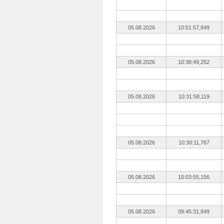
05.08.2026
10:51:57,849
05.08.2026
10:38:49,252
05.08.2026
10:31:58,119
05.08.2026
10:30:11,767
05.08.2026
10:03:55,156
05.08.2026
09:45:31,849