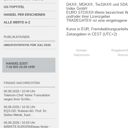
DAX®, MDAX®, TecDAX® und SDAX® 
US-TOPTITEL
Index GmbH
EURO STOXX®-Werte bezeichnet We
HANDEL PER ERSCHEINEN
und/oder ihrer Lizenzgeber
TRADEGATE® ist eine eingetragene 
ALLE WERTE A-Z
Kurse in EUR; Fremdwährungsanleihe
Zeitangaben in CEST (UTC+2)
PUBLIKATIONEN
UMSATZSTATISTIK FÜR
JULI 2026
Kontakt
Regelwerk
Impressum
Nutzun
HANDELSZEIT
7:30 BIS 22:00 UHR
FINANZ-NACHRICHTEN
06.08.2026 / 10:40 Uhr
Telekom-
Chef: Keine Transaktion
wegen ihrer Größe...
06.08.2026 / 10:32 Uhr
EQS-
DD: Rubean AG: Prof. Dr.
Stefan Mittnik, Kauf...
06.08.2026 / 10:03 Uhr
MÄRKTE EUROPA/
Etwas fester -